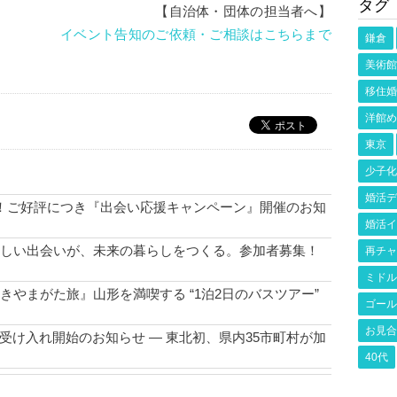
タグ
【自治体・団体の担当者へ】
イベント告知のご依頼・ご相談はこちらまで
鎌倉
美術館
移住婚
洋館め
東京
少子化
婚活デ
！ご好評につき『出会い応援キャンペーン』開催のお知
婚活イ
しい出会いが、未来の暮らしをつくる。参加者募集！
再チャ
ミドル
きやまがた旅』山形を満喫する “1泊2日のバスツアー”
ゴール
お見合
 受け入れ開始のお知らせ ― 東北初、県内35市町村が加
40代
MMER GARDEN PARTY” 開催のお知らせ＜7月26日