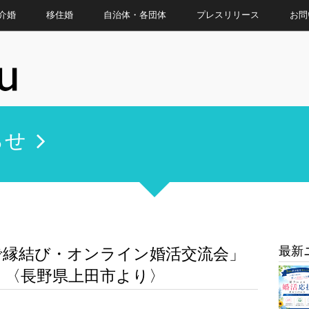
介婚
移住婚
自治体・各団体
プレスリリース
お問
らせ
最新
で縁結び・オンライン婚活交流会」
 〈長野県上田市より〉