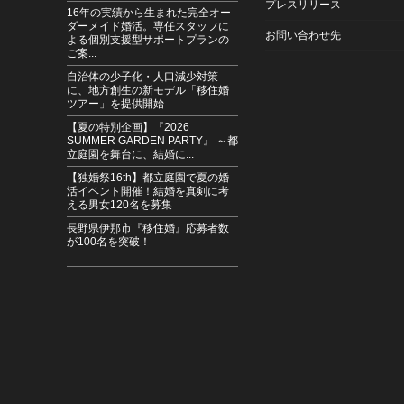
サイト「Jタウンネット」に新潟県粟島浦村の紹介記事
プレスリリース
16年の実績から生まれた完全オー
ダーメイド婚活。専任スタッフに
お問い合わせ先
よる個別支援型サポートプランの
沼の農コン♡FARMERS PARTY” 参加女性募集のお知
ご案...
自治体の少子化・人口減少対策
に、地方創生の新モデル「移住婚
自治体が参加 オンラインミーティングを開催しました＜
ツアー」を提供開始
【夏の特別企画】『2026
スタッフによる個別支援型サポートプラン” 募集開始のご
SUMMER GARDEN PARTY』 ～都
立庭園を舞台に、結婚に...
【独婚祭16th】都立庭園で夏の婚
い応援キャンペーン『1対1の対面で、安心の出会い
活イベント開催！結婚を真剣に考
える男女120名を募集
特別企画『SPRING GARDEN PARTY』先行受付のご
長野県伊那市『移住婚』応募者数
＞
が100名を突破！
け” 婚活応援キャンペーン ― 1対1の紹介サービス・選
特別企画『EARLY SPRING GARDEN PARTY』開催
る婚活ニーズを踏まえ、登録年齢上限を60歳まで拡大
 – 2026” 年末年始休業についてのお知らせ ＜12月31日～