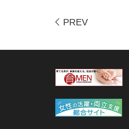
(日)・8月2日(日)＞
【長野県信濃町】『
2026-06-03
ご案内＜7月11日(土)＞
PREV
【岐阜県羽島市】“
2026-05-19
内32市町村に拡大 ―
【紹介婚】6月限定
2026-05-18
婚活』＜6月30日まで＞
【お知らせ】一般社団
2026-05-01
【メディア掲載】『
2026-04-16
子育てもサポート ―
【高知県】“移住婚”
2026-04-15
和8年4月1日よりスタート ―
【独婚祭2026】“EA
2026-04-04
お知らせ＜5月10日(日)＞
【紹介婚】続・春の
2026-04-03
長のお知らせ』＜5月10日まで＞
【長野県駒ヶ根市】“
2026-03-30
募集のお知らせ