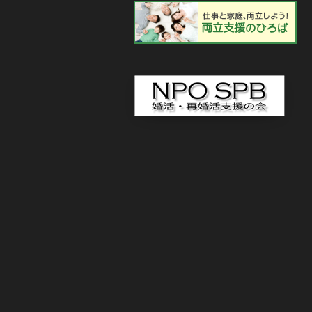
《移住婚》地域情報
2026-03-27
が掲載されました
【千葉県柏市】“手賀
2026-03-01
らせ ＜3月8日(日)開催＞
《移住婚》全国13
2026-02-25
開催報告＞
【お知らせ】“専任
2026-02-14
案内 ― 2026年3月より ―
【紹介婚】春の出会
2026-02-12
を』＜3月31日まで＞
【独婚祭2026】春の
2026-01-26
案内＜3月15日(日)・3月22日(日)開催
【2月限定】“女性向
2026-01-23
べる特典付き（2月28日まで）―
【独婚祭2026】初春の
2026-01-20
のお知らせ＜2月8日(日)＞
【紹介婚】多様化す
2026-01-13
＜３月末まで会費無料＞
【お知らせ】“2025
2025-12-17