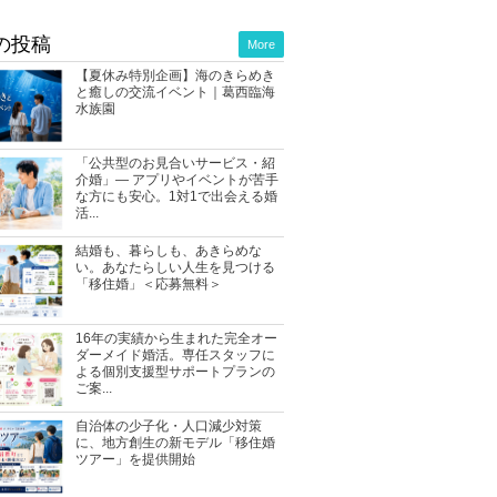
の投稿
More
【夏休み特別企画】海のきらめき
と癒しの交流イベント｜葛西臨海
水族園
「公共型のお見合いサービス・紹
介婚」― アプリやイベントが苦手
な方にも安心。1対1で出会える婚
活...
結婚も、暮らしも、あきらめな
い。あなたらしい人生を見つける
「移住婚」＜応募無料＞
16年の実績から生まれた完全オー
ダーメイド婚活。専任スタッフに
よる個別支援型サポートプランの
ご案...
自治体の少子化・人口減少対策
に、地方創生の新モデル「移住婚
ツアー」を提供開始