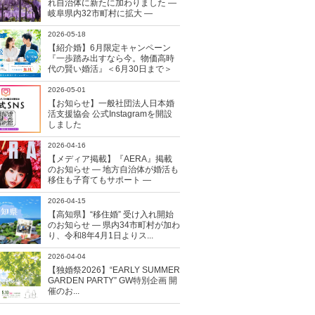
れ自治体に新たに加わりました ―
岐阜県内32市町村に拡大 ―
2026-05-18
【紹介婚】6月限定キャンペーン
『一歩踏み出すなら今。物価高時
代の賢い婚活』＜6月30日まで＞
2026-05-01
【お知らせ】一般社団法人日本婚
活支援協会 公式Instagramを開設
しました
2026-04-16
【メディア掲載】『AERA』掲載
のお知らせ ― 地方自治体が婚活も
移住も子育てもサポート ―
2026-04-15
【高知県】“移住婚” 受け入れ開始
のお知らせ ― 県内34市町村が加わ
り、令和8年4月1日よりス...
2026-04-04
【独婚祭2026】“EARLY SUMMER
GARDEN PARTY” GW特別企画 開
催のお...