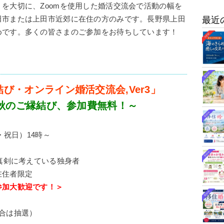
」
を大切に、Zoomを使用した
婚活交流会で活動の幅を
田市または上田市近郊に在住の方のみです。長野県上田
最近
めです。多くの皆さ
まのご参加をお待ちしています！
び・オンライン婚活交流会,Ver3」
秋のご縁結び、参加費無料！～
・祝日）14時～
を真剣に考えている独身者
在住者限定
参加大歓迎です！＞
合は抽選）