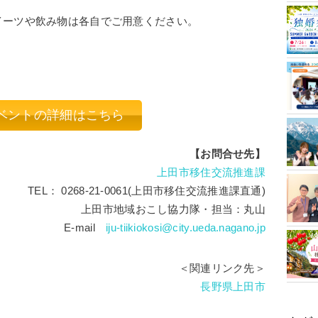
イーツや飲み物は各自でご用意ください。
ベントの詳細はこちら
【お問合せ先】
上田市移住交流推進課
TEL： 0268-21-0061
(上田市移住交流推進課直通)
上田市地域おこし協力隊・担当：丸山
E-mail
iju-tiikiokosi@city.ueda.nagan
o.jp
＜関連リンク先＞
長野県上田市