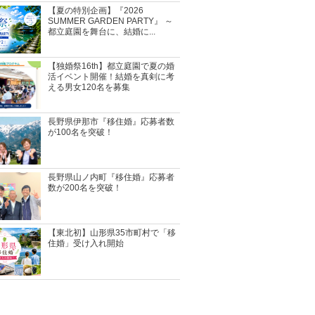
【夏の特別企画】『2026
SUMMER GARDEN PARTY』 ～
都立庭園を舞台に、結婚に...
【独婚祭16th】都立庭園で夏の婚
活イベント開催！結婚を真剣に考
える男女120名を募集
長野県伊那市『移住婚』応募者数
が100名を突破！
長野県山ノ内町『移住婚』応募者
数が200名を突破！
【東北初】山形県35市町村で「移
住婚」受け入れ開始