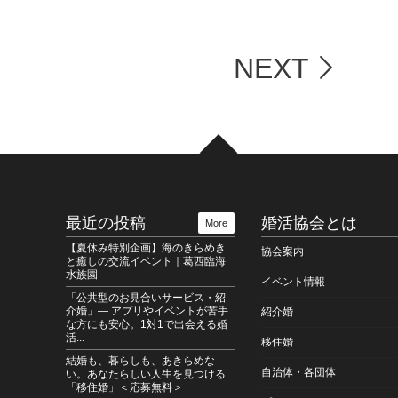
黒姫で、特別なひと夏。』“移住×結婚” 交流イベントの
NEXT
移住婚” 受け入れ自治体に新たに加わりました ― 岐阜県
キャンペーン『一歩踏み出すなら今。物価高時代の賢い
法人日本婚活支援協会 公式Instagramを開設しました
AERA』掲載のお知らせ ― 地方自治体が婚活も移住も
最近の投稿
婚活協会とは
More
 受け入れ開始のお知らせ ― 県内34市町村が加わり、令
【夏休み特別企画】海のきらめき
協会案内
と癒しの交流イベント｜葛西臨海
RLY SUMMER GARDEN PARTY” GW特別企画 開催の
水族園
イベント情報
「公共型のお見合いサービス・紹
介婚」― アプリやイベントが苦手
紹介婚
出会い応援キャンペーン『ご好評につきGWまで期間延
な方にも安心。1対1で出会える婚
活...
移住婚
絶景” ソラチカスノーシュー in 千畳敷カール／参加者
結婚も、暮らしも、あきらめな
自治体・各団体
い。あなたらしい人生を見つける
「移住婚」＜応募無料＞