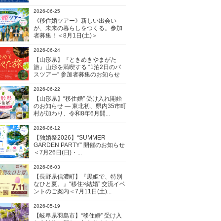
2026-06-25
《移住婚ツアー》新しい出会い
が、未来の暮らしをつくる。参加
者募集！＜8月1日(土)＞
2026-06-24
【山形県】『ときめきやまがた
旅』山形を満喫する “1泊2日のバ
スツアー” 参加者募集のお知らせ
2026-06-22
【山形県】“移住婚” 受け入れ開始
のお知らせ ― 東北初、県内35市町
村が加わり、令和8年6月開...
2026-06-12
【独婚祭2026】“SUMMER
GARDEN PARTY” 開催のお知らせ
＜7月26日(日)・...
2026-06-03
【長野県信濃町】『黒姫で、特別
なひと夏。』“移住×結婚” 交流イベ
ントのご案内＜7月11日(土)...
2026-05-19
【岐阜県羽島市】“移住婚” 受け入