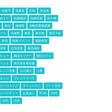
谷根千
表参道
行政
自治体
めぐり
結婚相談
結婚支援
紹介婚
移住
独婚祭
浜離宮恩賜庭園
ぐり
水族館
横浜
東京都
東京下町
新宿
散策イベント
後藤幸喜
対策
定住促進
婚活相談
ビュー
婚活セミナー
婚活カフェ
ベント
地方在住者応援
レンジ支援
人口減少
上野
エイジ
プレスリリース
デンウィーク
キャンペーン
アート見学
いパーティー
お見合い
R-30
50代
30代
20代