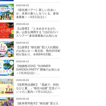
2026-06-25
《移住婚ツアー》新しい出会い
が、未来の暮らしをつくる。参加
者募集！＜8月1日(土)＞
2026-06-24
【山形県】『ときめきやまがた
旅』山形を満喫する “1泊2日のバ
スツアー” 参加者募集のお知らせ
2026-06-22
【山形県】“移住婚” 受け入れ開始
のお知らせ ― 東北初、県内35市町
村が加わり、令和8年6月開...
2026-06-12
【独婚祭2026】“SUMMER
GARDEN PARTY” 開催のお知らせ
＜7月26日(日)・...
2026-06-03
【長野県信濃町】『黒姫で、特別
なひと夏。』“移住×結婚” 交流イベ
ントのご案内＜7月11日(土)...
2026-05-19
【岐阜県羽島市】“移住婚” 受け入