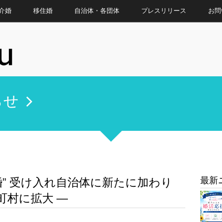
介婚
移住婚
自治体・各団体
プレスリリース
お問
らせ
最新
婚” 受け入れ自治体に新たに加わり
町村に拡大 ―