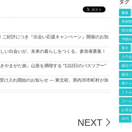
タグ
鎌倉
美術館
移住婚
！ご好評につき『出会い応援キャンペーン』開催のお知
洋館め
東京
しい出会いが、未来の暮らしをつくる。参加者募集！
少子化
きやまがた旅』山形を満喫する “1泊2日のバスツアー”
婚活デ
婚活イ
 受け入れ開始のお知らせ ― 東北初、県内35市町村が加
再チャ
ミドル
MMER GARDEN PARTY” 開催のお知らせ＜7月26日
ゴール
黒姫で、特別なひと夏。』“移住×結婚” 交流イベントの
お見合
40代
NEXT
キャンペーン『一歩踏み出すなら今。物価高時代の賢い