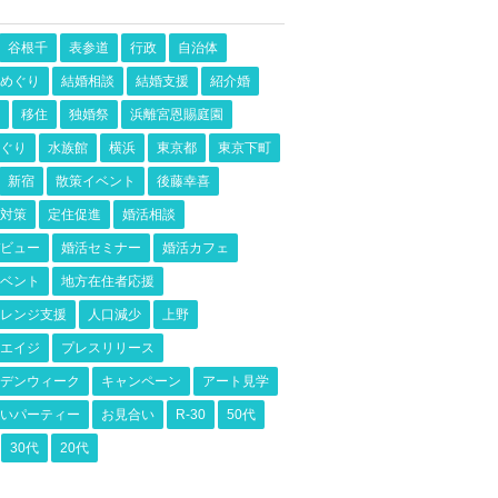
谷根千
表参道
行政
自治体
めぐり
結婚相談
結婚支援
紹介婚
移住
独婚祭
浜離宮恩賜庭園
ぐり
水族館
横浜
東京都
東京下町
新宿
散策イベント
後藤幸喜
対策
定住促進
婚活相談
ビュー
婚活セミナー
婚活カフェ
ベント
地方在住者応援
レンジ支援
人口減少
上野
エイジ
プレスリリース
デンウィーク
キャンペーン
アート見学
いパーティー
お見合い
R-30
50代
30代
20代