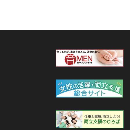
【お知らせ】一般社団
2026-05-01
【メディア掲載】『
2026-04-16
子育てもサポート ―
【高知県】“移住婚”
2026-04-15
和8年4月1日よりスタート ―
【独婚祭2026】“EA
2026-04-04
お知らせ＜5月10日(日)＞
【紹介婚】続・春の
2026-04-03
長のお知らせ』＜5月10日まで＞
【長野県駒ヶ根市】“
2026-03-30
募集のお知らせ
《移住婚》地域情報
2026-03-27
が掲載されました
【千葉県柏市】“手賀
2026-03-01
らせ ＜3月8日(日)開催＞
《移住婚》全国13
2026-02-25
開催報告＞
【お知らせ】“専任
2026-02-14