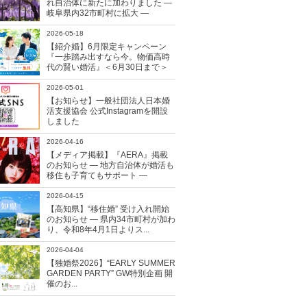
れ自治体に新たに加わりました ―
岐阜県内32市町村に拡大 ―
2026-05-18
【紹介婚】6月限定キャンペーン
『一歩踏み出すなら今。物価高時
代の賢い婚活』＜6月30日まで＞
2026-05-01
【お知らせ】一般社団法人日本婚
活支援協会 公式Instagramを開設
しました
2026-04-16
【メディア掲載】『AERA』掲載
のお知らせ ― 地方自治体が婚活も
移住も子育てもサポート ―
2026-04-15
【高知県】“移住婚” 受け入れ開始
のお知らせ ― 県内34市町村が加わ
り、令和8年4月1日よりス...
2026-04-04
【独婚祭2026】“EARLY SUMMER
GARDEN PARTY” GW特別企画 開
催のお...