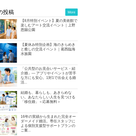
の投稿
More
【8月特別イベント】夏の美術館で
楽しむアート交流イベント｜上野
恩賜公園
【夏休み特別企画】海のきらめき
と癒しの交流イベント｜葛西臨海
水族園
「公共型のお見合いサービス・紹
介婚」― アプリやイベントが苦手
な方にも安心。1対1で出会える婚
活...
結婚も、暮らしも、あきらめな
い。あなたらしい人生を見つける
「移住婚」＜応募無料＞
16年の実績から生まれた完全オー
ダーメイド婚活。専任スタッフに
よる個別支援型サポートプランの
ご案...