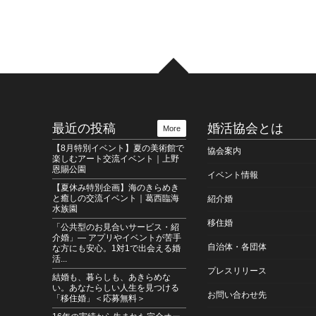
法人日本婚活支援協会 公式Instagramを開設しました
AERA』掲載のお知らせ ― 地方自治体が婚活も移住も
 受け入れ開始のお知らせ ― 県内34市町村が加わり、令
RLY SUMMER GARDEN PARTY” GW特別企画 開催の
最近の投稿
婚活協会とは
More
出会い応援キャンペーン『ご好評につきGWまで期間延
【8月特別イベント】夏の美術館で
協会案内
楽しむアート交流イベント｜上野
恩賜公園
絶景” ソラチカスノーシュー in 千畳敷カール／参加者
イベント情報
【夏休み特別企画】海のきらめき
と癒しの交流イベント｜葛西臨海
紹介婚
サイト「Jタウンネット」に新潟県粟島浦村の紹介記事
水族園
移住婚
「公共型のお見合いサービス・紹
介婚」― アプリやイベントが苦手
沼の農コン♡FARMERS PARTY” 参加女性募集のお知
自治体・各団体
な方にも安心。1対1で出会える婚
活...
プレスリリース
自治体が参加 オンラインミーティングを開催しました＜
結婚も、暮らしも、あきらめな
い。あなたらしい人生を見つける
お問い合わせ先
「移住婚」＜応募無料＞
スタッフによる個別支援型サポートプラン” 募集開始のご