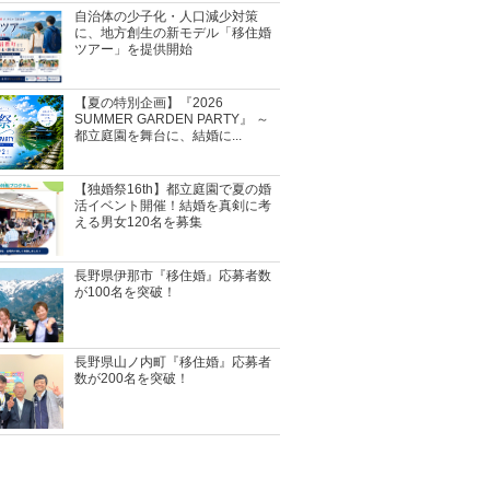
自治体の少子化・人口減少対策
に、地方創生の新モデル「移住婚
ツアー」を提供開始
【夏の特別企画】『2026
SUMMER GARDEN PARTY』 ～
都立庭園を舞台に、結婚に...
【独婚祭16th】都立庭園で夏の婚
活イベント開催！結婚を真剣に考
える男女120名を募集
長野県伊那市『移住婚』応募者数
が100名を突破！
長野県山ノ内町『移住婚』応募者
数が200名を突破！