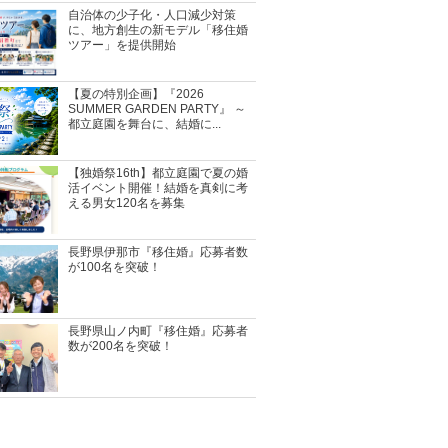
自治体の少子化・人口減少対策
に、地方創生の新モデル「移住婚
ツアー」を提供開始
【夏の特別企画】『2026
SUMMER GARDEN PARTY』 ～
都立庭園を舞台に、結婚に...
【独婚祭16th】都立庭園で夏の婚
活イベント開催！結婚を真剣に考
える男女120名を募集
長野県伊那市『移住婚』応募者数
が100名を突破！
長野県山ノ内町『移住婚』応募者
数が200名を突破！