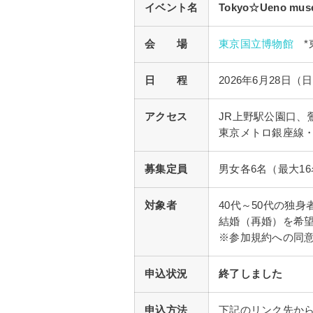
イベント名
Tokyo☆Ueno m
会 場
東京国立博物館
*東
日 程
2026年6月28日（
アクセス
JR上野駅公園口、
東京メトロ銀座線・
募集定員
男女各6名（最大1
対象者
40代～50代の独身
結婚（再婚）を希
※参加規約への同
申込状況
終了しました
申込方法
下記のリンク先から