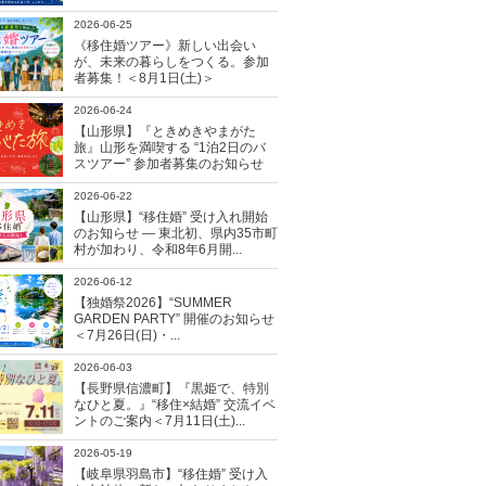
2026-06-25
《移住婚ツアー》新しい出会い
が、未来の暮らしをつくる。参加
者募集！＜8月1日(土)＞
2026-06-24
【山形県】『ときめきやまがた
旅』山形を満喫する “1泊2日のバ
スツアー” 参加者募集のお知らせ
2026-06-22
【山形県】“移住婚” 受け入れ開始
のお知らせ ― 東北初、県内35市町
村が加わり、令和8年6月開...
2026-06-12
【独婚祭2026】“SUMMER
GARDEN PARTY” 開催のお知らせ
＜7月26日(日)・...
2026-06-03
【長野県信濃町】『黒姫で、特別
なひと夏。』“移住×結婚” 交流イベ
ントのご案内＜7月11日(土)...
2026-05-19
【岐阜県羽島市】“移住婚” 受け入