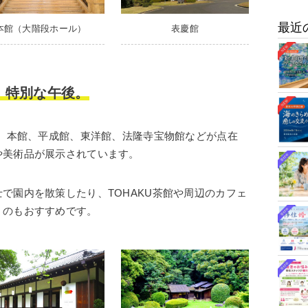
最近
表慶館
本館（大階段ホール）
、
特別な午後。
は、本館、平成館、東洋館、法隆寺宝物館などが点在
や美術品が展示されています。
で園内を散策したり、TOHAKU茶館や周辺のカフェ
くのもおすすめです。