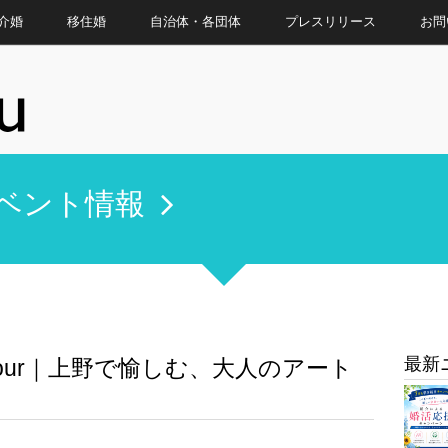
介婚
移住婚
自治体・各団体
プレスリリース
お問
ベント情報
最新
um tour｜上野で愉しむ、大人のアート
）