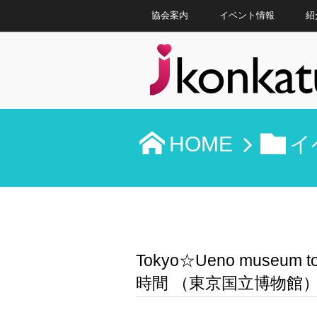
協会案内
イベント情報
紹
HOME
イ
Tokyo☆Ueno muse
時間 （東京国立博物館