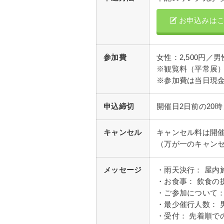
お申込みは
参加費
女性：2,500円／男性
※観覧料（平常展
※参加費は当日現
申込締切
開催日2日前の20
キャンセル
キャンセル料は開催
（万が一のキャン
メッセージ
・雨天決行： 屋内
・お食事： 飲食の
・ご参加について：
・最少催行人数： 
・受付： 先着順で