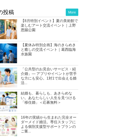
の投稿
More
【8月特別イベント】夏の美術館で
楽しむアート交流イベント｜上野
恩賜公園
【夏休み特別企画】海のきらめき
と癒しの交流イベント｜葛西臨海
水族園
「公共型のお見合いサービス・紹
介婚」― アプリやイベントが苦手
な方にも安心。1対1で出会える婚
活...
結婚も、暮らしも、あきらめな
い。あなたらしい人生を見つける
「移住婚」＜応募無料＞
16年の実績から生まれた完全オー
ダーメイド婚活。専任スタッフに
よる個別支援型サポートプランの
ご案...