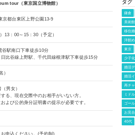
タグ
useum tour（東京国立博物館）
鎌倉
京都台東区上野公園13-9
美術館
移住婚
日）13：00～15：30（予定）
洋館め
東京
鶯谷駅南口下車徒歩10分
日比谷線上野駅、千代田線根津駅下車徒歩15分
少子化
婚活デ
6名）
婚活イ
再チャ
者（男女）
ミドル
望する、現在交際中のお相手がいない方。
意および公的身分証明書の提示が必要です。
ゴール
お見合
40代
お申込ください。(予約制)