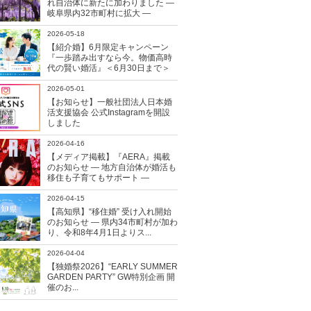
れ自治体に新たに加わりました ―
岐阜県内32市町村に拡大 ―
2026-05-18
【紹介婚】6月限定キャンペーン
『一歩踏み出すなら今。物価高時
代の賢い婚活』＜6月30日まで＞
2026-05-01
【お知らせ】一般社団法人日本婚
活支援協会 公式Instagramを開設
しました
2026-04-16
【メディア掲載】『AERA』掲載
のお知らせ ― 地方自治体が婚活も
移住も子育てもサポート ―
2026-04-15
【高知県】“移住婚” 受け入れ開始
のお知らせ ― 県内34市町村が加わ
り、令和8年4月1日よりス...
2026-04-04
【独婚祭2026】“EARLY SUMMER
GARDEN PARTY” GW特別企画 開
催のお...