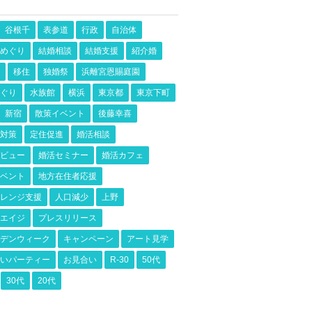
谷根千
表参道
行政
自治体
めぐり
結婚相談
結婚支援
紹介婚
移住
独婚祭
浜離宮恩賜庭園
ぐり
水族館
横浜
東京都
東京下町
新宿
散策イベント
後藤幸喜
対策
定住促進
婚活相談
ビュー
婚活セミナー
婚活カフェ
ベント
地方在住者応援
レンジ支援
人口減少
上野
エイジ
プレスリリース
デンウィーク
キャンペーン
アート見学
いパーティー
お見合い
R-30
50代
30代
20代