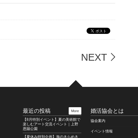
NEXT
最近の投稿
婚活協会とは
More
【8月特別イベント】夏の美術館で
協会案内
楽しむアート交流イベント｜上野
恩賜公園
イベント情報
【夏休み特別企画】海のきらめき