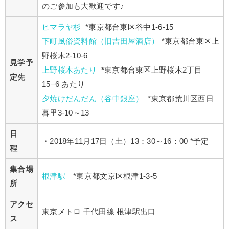
のご参加も大歓迎です♪
ヒマラヤ杉
*東京都台東区谷中1-6-15
下町風俗資料館（旧吉田屋酒店）
*東京都台東区上
野桜木2-10-6
見学予
上野桜木あたり
*
東京都台東区上野桜木2丁目
定先
15−6 あたり
夕焼けだんだん（谷中銀座）
*東京都荒川区西日
暮里3-10～13
日
・2018年11月17日（土）13：30～16：00 *予定
程
集合場
根津駅
*東京都文京区根津1-3-5
所
アクセ
東京メトロ 千代田線 根津駅出口
ス