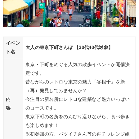
イベン
大人の東京下町さんぽ
【3
0代40代対象】
ト名
東京・下町をめぐる人気の散歩イベントが開催決
定です。
昔ながらのレトロな東京の魅力『谷根千』を新
（再）発見してみませんか？
内
今注目の新名所にレトロな建築など魅力いっぱい
容
のコースです。
東京下町の名所をのんびり巡りながら、食べ歩き
も楽しめます！
※初参加の方、バツイチさん等の再チャレンジ組