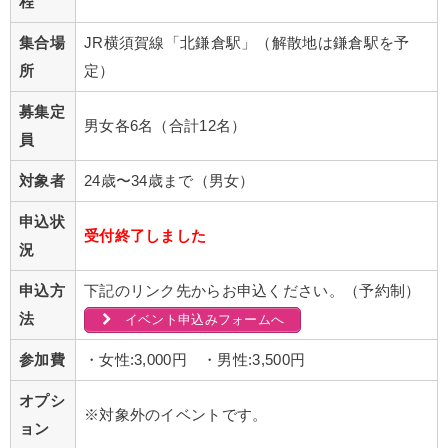
程
集合場
JR横須賀線「北鎌倉駅」（解散地は鎌倉駅を予
所
定）
募集定
男女各6名（合計12名）
員
対象者
24歳〜34歳まで（男女）
申込状
受付終了しました
況
申込方
下記のリンク先からお申込ください。（予約制）
法
イベント申込みフォームへ
参加費
・女性:3,000円 ・男性:3,500円
オプシ
※対象外のイベントです。
ョン