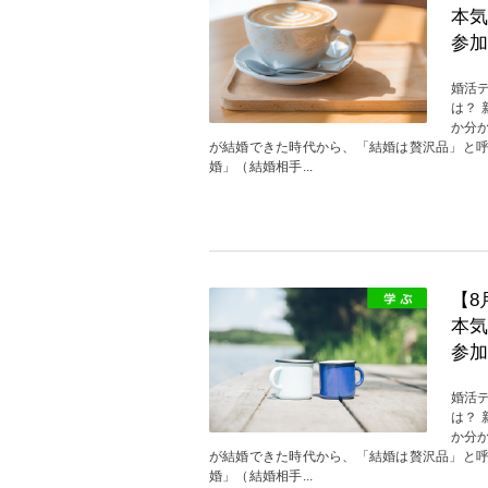
本気
参加
婚活
は？
か分
が結婚できた時代から、「結婚は贅沢品」と
婚」（結婚相手...
【8
本気
参加
婚活
は？
か分
が結婚できた時代から、「結婚は贅沢品」と
婚」（結婚相手...