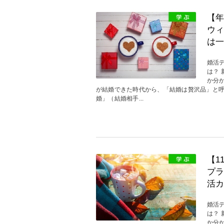
【年
ウィ
は一
婚活
は？
か分
が結婚できた時代から、「結婚は贅沢品」と
婚」（結婚相手...
【1
プラ
活カ
婚活
は？
か分