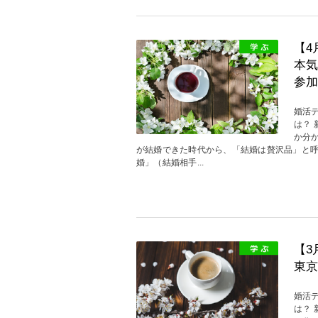
【4
本気
参加
婚活
は？
か分
が結婚できた時代から、「結婚は贅沢品」と
婚」（結婚相手...
【3
東京
婚活
は？