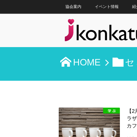
協会案内
イベント情報
紹
HOME
セ
【2
ラザ
カフ