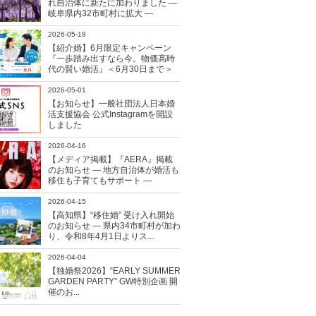
れ自治体に新たに加わりました ―
岐阜県内32市町村に拡大 ―
2026-05-18
【紹介婚】6月限定キャンペーン
『一歩踏み出すなら今。物価高時
代の賢い婚活』＜6月30日まで＞
2026-05-01
【お知らせ】一般社団法人日本婚
活支援協会 公式Instagramを開設
しました
2026-04-16
【メディア掲載】『AERA』掲載
のお知らせ ― 地方自治体が婚活も
移住も子育てもサポート ―
2026-04-15
【高知県】“移住婚” 受け入れ開始
のお知らせ ― 県内34市町村が加わ
り、令和8年4月1日よりス...
2026-04-04
【独婚祭2026】“EARLY SUMMER
GARDEN PARTY” GW特別企画 開
催のお...