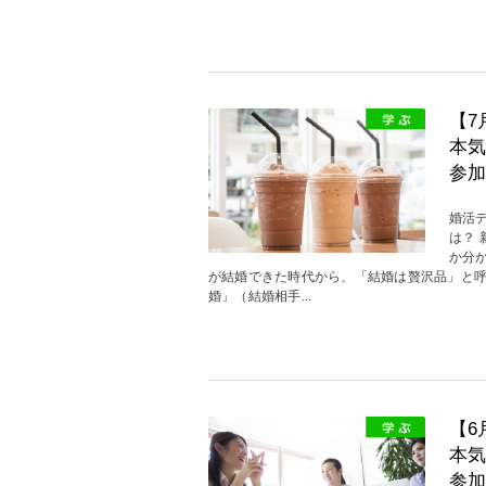
【7
本気
参加
婚活
は？
か分
が結婚できた時代から、「結婚は贅沢品」と
婚」（結婚相手...
【6
本気
参加