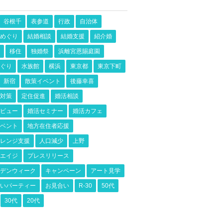
谷根千
表参道
行政
自治体
めぐり
結婚相談
結婚支援
紹介婚
移住
独婚祭
浜離宮恩賜庭園
ぐり
水族館
横浜
東京都
東京下町
新宿
散策イベント
後藤幸喜
対策
定住促進
婚活相談
ビュー
婚活セミナー
婚活カフェ
ベント
地方在住者応援
レンジ支援
人口減少
上野
エイジ
プレスリリース
デンウィーク
キャンペーン
アート見学
いパーティー
お見合い
R-30
50代
30代
20代