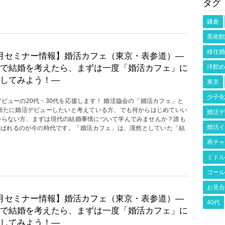
タグ
鎌倉
美術館
移住婚
月セミナー情報】婚活カフェ（東京・表参道）―
で結婚を考えたら、まずは一度「婚活カフェ」に
洋館め
してみよう！―
東京
少子化
デビューの20代・30代を応援します！ 婚活協会の「婚活カフェ」と
 新たに婚活デビューしたいと考えている方、でも何からはじめていい
婚活デ
からない方、まずは現代の結婚事情について学んでみませんか？誰も
婚活イ
呼ばれるのが今の時代です。「婚活カフェ」は、漠然としていた「結
再チャ
ミドル
ゴール
お見合
月セミナー情報】婚活カフェ（東京・表参道）―
40代
で結婚を考えたら、まずは一度「婚活カフェ」に
してみよう！―