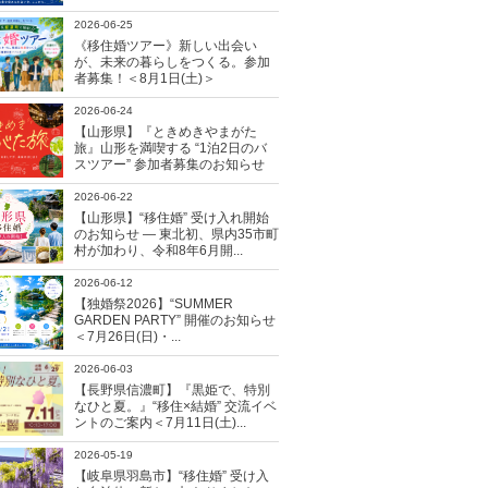
2026-06-25
《移住婚ツアー》新しい出会い
が、未来の暮らしをつくる。参加
者募集！＜8月1日(土)＞
2026-06-24
【山形県】『ときめきやまがた
旅』山形を満喫する “1泊2日のバ
スツアー” 参加者募集のお知らせ
2026-06-22
【山形県】“移住婚” 受け入れ開始
のお知らせ ― 東北初、県内35市町
村が加わり、令和8年6月開...
2026-06-12
【独婚祭2026】“SUMMER
GARDEN PARTY” 開催のお知らせ
＜7月26日(日)・...
2026-06-03
【長野県信濃町】『黒姫で、特別
なひと夏。』“移住×結婚” 交流イベ
ントのご案内＜7月11日(土)...
2026-05-19
【岐阜県羽島市】“移住婚” 受け入