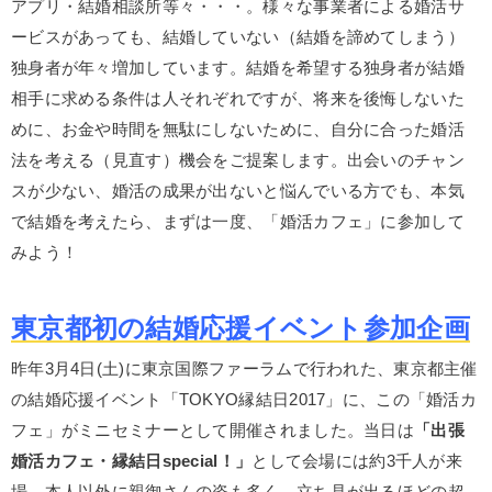
アプリ・結婚相談所等々・・・。様々な事業者による婚活サ
ービスがあっても、結婚していない（結婚を諦めてしまう）
独身者が年々増加しています。結婚を希望する独身者が結婚
相手に求める条件は人それぞれですが、将来を後悔しないた
めに、お金や時間を無駄にしないために、自分に合った婚活
法を考える（見直す）機会をご提案します。出会いのチャン
スが少ない、婚活の成果が出ないと悩んでいる方でも、本気
で結婚を考えたら、まずは一度、「婚活カフェ」に参加して
みよう！
東京都初の結婚応援イベント参加企画
昨年3月4日(土)に東京国際ファーラムで行われた、東京都主催
の結婚応援イベント「TOKYO縁結日2017」に、この「婚活カ
フェ」がミニセミナーとして開催されました。当日は
「出張
婚活カフェ・縁結日special！」
として会場には約3千人が来