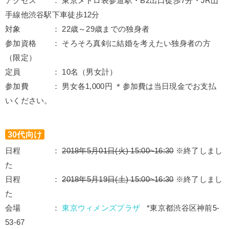
アクセス ： 東京メトロ表参道駅・B2出口徒歩7分・JR山
手線他渋谷駅下車徒歩12分
対象 ： 22歳～29歳までの独身者
参加資格 ： そろそろ真剣に結婚を考えたい独身者の方
（限定）
定員 ： 10名（男女計）
参加費 ： 男女各1,000円 ＊参加費は当日現金でお支払
いください。
30代向け
日程 ：
2018年5月01日(火) 15:00~16:30
※終了しまし
た
日程 ：
2018年5月19日(土) 15:00~16:30
※終了しまし
た
会場 ：
東京ウィメンズプラザ
*東京都渋谷区神前5-
53-67