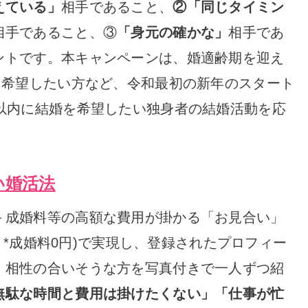
えている」
相手であること、
②「同じタイミン
相手であること、③
「身元の確かな」
相手であ
ントです。本キャンペーンは、婚適齢期を迎え
を希望したい方など、令和最初の新年のスタート
年以内に結婚を希望したい独身者の結婚活動を応
い婚活法
＋成婚料等の高額な費用が掛かる「お見合い」
0代 *成婚料0円)で実現し、登録されたプロフィー
、相性の合いそうな方を写真付きで一人ずつ紹
無駄な時間と費用は掛けたくない」「仕事が忙