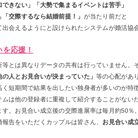
加できない」「大勢で集まるイベントは
苦手」
も
「交際するなら結婚前提！」
が当たり前だと
て出会えるようにと設けられたシステムが婚活協
たいを応援！
所等とは異なりデータの共有は行っていません。
他の人とお見合いが決まっていた」
等の心配があ
高く短期間で結果を出したい独身者が多いのが特
テムは他の登録者に重複して紹介することがない
す。お見合い成立後の交際進展率は毎月約50％、
婚報告をいただくカップルは皆さん、
お見合い成立