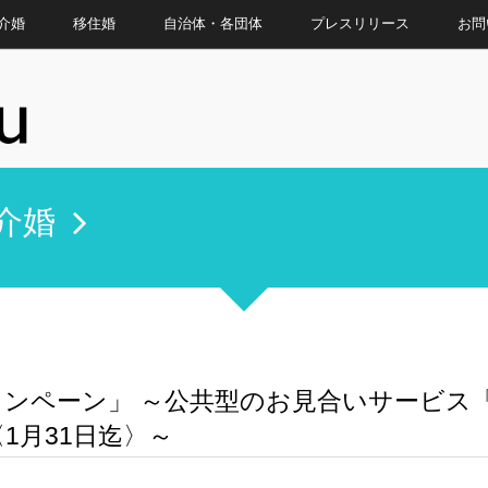
介婚
移住婚
自治体・各団体
プレスリリース
お問
介婚
春キャンペーン」 ～公共型のお見合いサービ
1月31日迄〉～