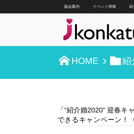
協会案内
イベント情報
紹
HOME
紹
「“紹介婚2020” 迎
できるキャンペーン！〈