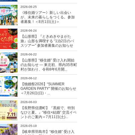
2026-06-25
《移住婚ツアー》新しい出会い
が、未来の暮らしをつくる。参加
者募集！＜8月1日(土)＞
2026-06-24
【山形県】『ときめきやまがた
旅』山形を満喫する “1泊2日のバ
スツアー” 参加者募集のお知らせ
2026-06-22
【山形県】“移住婚” 受け入れ開始
のお知らせ ― 東北初、県内35市町
村が加わり、令和8年6月開...
2026-06-12
【独婚祭2026】“SUMMER
GARDEN PARTY” 開催のお知らせ
＜7月26日(日)・...
2026-06-03
【長野県信濃町】『黒姫で、特別
なひと夏。』“移住×結婚” 交流イベ
ントのご案内＜7月11日(土)...
2026-05-19
【岐阜県羽島市】“移住婚” 受け入