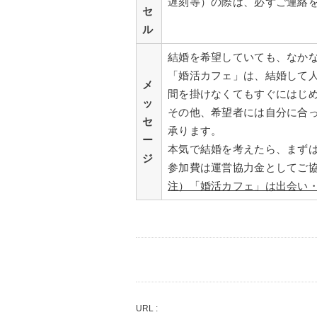
遅刻等）の際は、必ずご連絡
セ
ル
結婚を希望していても、なか
「婚活カフェ」は、結婚して
メ
間を掛けなくてもすぐにはじ
ッ
その他、希望者には自分に合
セ
承ります。
ー
本気で結婚を考えたら、まず
ジ
参加費は運営協力金としてご
注）「婚活カフェ」は出会い
URL :