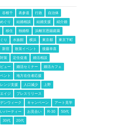
谷根千
表参道
行政
自治体
めぐり
結婚相談
結婚支援
紹介婚
移住
独婚祭
浜離宮恩賜庭園
ぐり
水族館
横浜
東京都
東京下町
新宿
散策イベント
後藤幸喜
対策
定住促進
婚活相談
ビュー
婚活セミナー
婚活カフェ
ベント
地方在住者応援
レンジ支援
人口減少
上野
エイジ
プレスリリース
デンウィーク
キャンペーン
アート見学
いパーティー
お見合い
R-30
50代
30代
20代