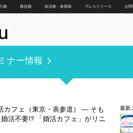
介婚
移住婚
自治体・各団体
プレスリリース
お問
ミナー情報
最新
活カフェ（東京・表参道） ― そも
婚活不要!? 「婚活カフェ」がリニ