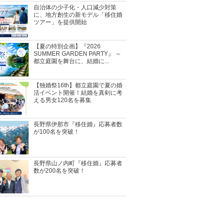
自治体の少子化・人口減少対策
に、地方創生の新モデル「移住婚
ツアー」を提供開始
【夏の特別企画】『2026
SUMMER GARDEN PARTY』 ～
都立庭園を舞台に、結婚に...
【独婚祭16th】都立庭園で夏の婚
活イベント開催！結婚を真剣に考
える男女120名を募集
長野県伊那市『移住婚』応募者数
が100名を突破！
長野県山ノ内町『移住婚』応募者
数が200名を突破！