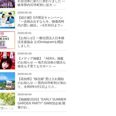
れ自治体に新たに加わりました ―
岐阜県内32市町村に拡大 ―
2026-05-18
【紹介婚】6月限定キャンペーン
『一歩踏み出すなら今。物価高時
代の賢い婚活』＜6月30日まで＞
2026-05-01
【お知らせ】一般社団法人日本婚
活支援協会 公式Instagramを開設
しました
2026-04-16
【メディア掲載】『AERA』掲載
のお知らせ ― 地方自治体が婚活も
移住も子育てもサポート ―
2026-04-15
【高知県】“移住婚” 受け入れ開始
のお知らせ ― 県内34市町村が加わ
り、令和8年4月1日よりス...
2026-04-04
【独婚祭2026】“EARLY SUMMER
GARDEN PARTY” GW特別企画 開
催のお...