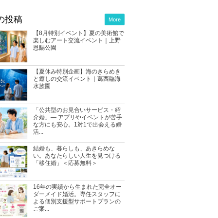
の投稿
More
【8月特別イベント】夏の美術館で
楽しむアート交流イベント｜上野
恩賜公園
【夏休み特別企画】海のきらめき
と癒しの交流イベント｜葛西臨海
水族園
「公共型のお見合いサービス・紹
介婚」― アプリやイベントが苦手
な方にも安心。1対1で出会える婚
活...
結婚も、暮らしも、あきらめな
い。あなたらしい人生を見つける
「移住婚」＜応募無料＞
16年の実績から生まれた完全オー
ダーメイド婚活。専任スタッフに
よる個別支援型サポートプランの
ご案...