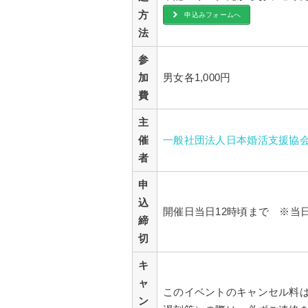
方
申込みフォームへ
法
参
加
男女各1,000円
費
主
催
一般社団法人日本婚活支援協
者
申
込
開催日当日12時頃まで ※当
締
切
キ
ャ
このイベントのキャンセル料
ン