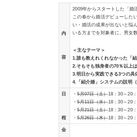
2009年からスタートした「婚
この春から婚活デビューしたい
い・婚活の成果が出ないと悩
いる方までを対象者に、男女
内
＜主なテーマ＞
容
1.誰も教えれくれなかった「
2.そもそも独身者の70％以上は
3.明日から実践できる3つの具
4.「紹介婚」システムの説明
日
・
5月07日（土）
18：30～2
・
5月11日（水）
18：30～2
・
5月21日（土）
18：30～2
程
・
5月26日（木）
18：30～2
会