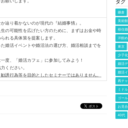
をお願いします。
タグ
鎌倉
美術館
なか辿り着かないのが現代の『結婚事情』。
移住婚
人生の可能性を広げたい方のために、まずはお金や時
められる具体策を提案します。
洋館め
った婚活イベントや婚活法の選び方、婚活相談までを
東京
少子化
は一度、「婚活カフェ」に参加してみよう！
婚活デ
協力ください。
婚活イ
・勧誘行為等
を目的としたセミナーではありません。
再チャ
ミドル
ゴール
お見合
40代