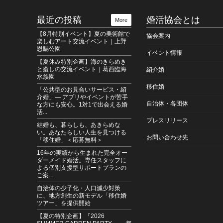
最近の投稿
婚活協会とは
More
【8月特別イベント】夏の美術館で
協会案内
楽しむアート交流イベント｜上野
恩賜公園
イベント情報
【夏休み特別企画】海のきらめき
と癒しの交流イベント｜葛西臨海
紹介婚
水族園
移住婚
「公共型のお見合いサービス・紹
介婚」― アプリやイベントが苦手
自治体・各団体
な方にも安心。1対1で出会える婚
活...
プレスリリース
結婚も、暮らしも、あきらめな
い。あなたらしい人生を見つける
お問い合わせ先
「移住婚」＜応募無料＞
16年の実績から生まれた完全オー
ダーメイド婚活。専任スタッフに
よる個別支援型サポートプランの
ご案...
自治体の少子化・人口減少対策
に、地方創生の新モデル「移住婚
ツアー」を提供開始
【夏の特別企画】『2026