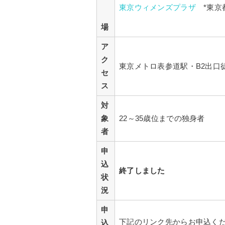
東京ウィメンズプラザ
*東京都
場
ア
ク
東京メトロ表参道駅・B2出口徒
セ
ス
対
象
22～35歳位までの独身者
者
申
込
終了しました
状
況
申
下記のリンク先からお申込く
込