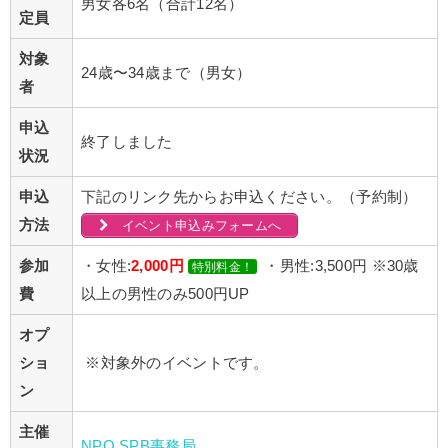
男女各6名（合計12名）
定員
対象
24歳〜34歳まで（男女）
者
申込
終了しました
状況
申込
下記のリンク先からお申込ください。（予約制）
方法
イベント申込みフォームへ
参加
・女性:
2,000円
・男性:3,500円 ※30歳
特別料金！
費
以上の男性のみ500円UP
オプ
ショ
※対象外のイベントです。
ン
主催
NPO SPB事務局