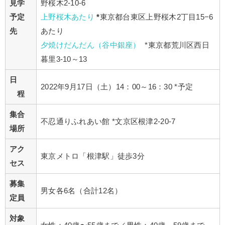
見学
野桜木2-10-6
予定
上野桜木あたり
*
東京都台東区上野桜木2丁目15−6
先
あたり
夕焼けだんだん（谷中銀座）
*東京都荒川区西日
暮里3-10～13
日
2022年9月17日（土）14：00～16：30 *予定
程
集合
不忍通りふれあい館
​ ​
*
文京区根津
​2-20-7​
場所
アク
東京メトロ「根津駅」
​徒歩3分
セス
募集
男女各6名（合計12名）
定員
対象