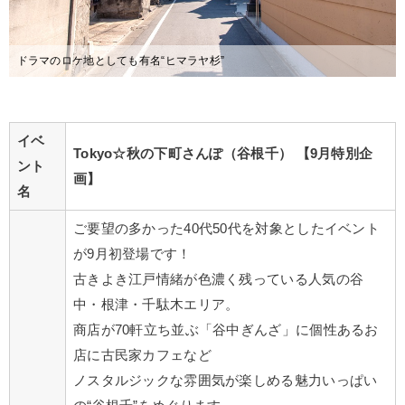
ドラマのロケ地としても有名“ヒマラヤ杉”
イベ
Tokyo☆秋の下町さんぽ（谷根千）
【9月特別企
ント
画
】
名
ご要望の多かった40代50代を対象としたイベント
が9月初登場です！
古きよき江戸情緒が色濃く残っている人気の谷
中・根津・千駄木エリア。
商店が70軒立ち並ぶ「谷中ぎんざ」に個性あるお
店に古民家カフェなど
ノスタルジックな雰囲気が楽しめる魅力いっぱい