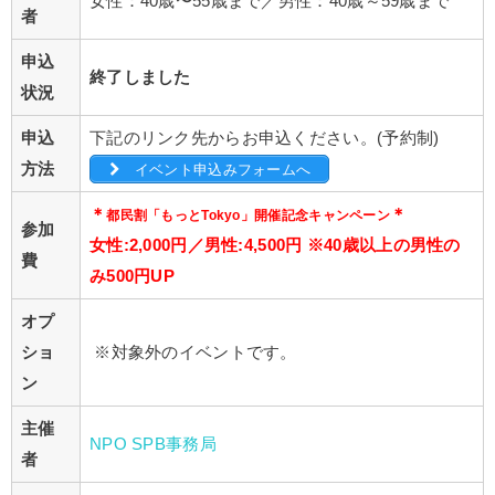
女性：40歳〜55歳まで／男性：40歳～59歳まで
者
申込
終了しました
状況
申込
下記のリンク先からお申込ください。(予約制)
方法
イベント申込みフォームへ
＊
＊
都民割「もっとTokyo」開催記念キャンペーン
参加
女性:2,000円／男性:4,500円 ※40歳以上の男性の
費
み500円UP
オプ
ショ
※対象外のイベントです。
ン
主催
NPO SPB事務局
者