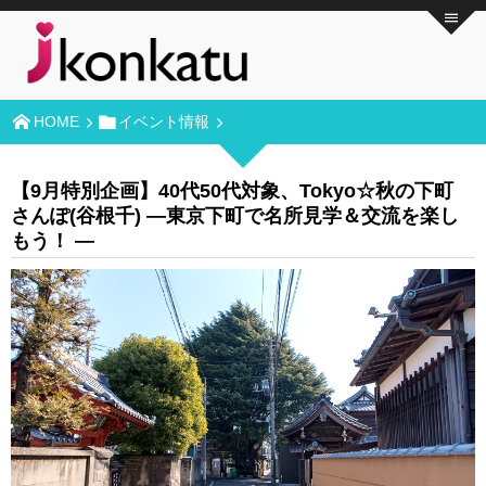
HOME
イベント情報
【9月特別企画】40代50代対象、Tokyo☆秋の下町
さんぽ(谷根千) ―東京下町で名所見学＆交流を楽し
もう！ ―