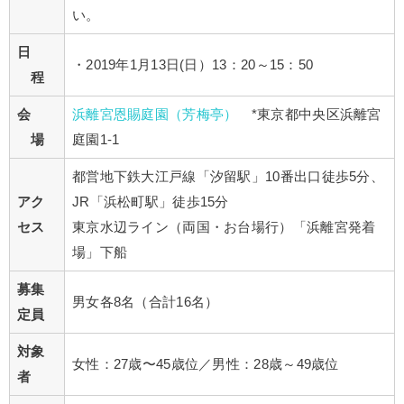
い。
日
・2019年1月13日(日）13：20～15：50
程
会
浜離宮
恩賜庭園（芳梅亭）
*東京都中央区浜離宮
場
庭園1-1
都営地下鉄大江戸線「汐留駅」10番出口徒歩5分、
アク
JR「浜松町駅」徒歩15分
セス
東京水辺ライン（両国・お台場行）「浜離宮発着
場」下船
募集
男女各8名（合計16名）
定員
対象
女性：27歳〜45歳位／男性：28歳～49歳位
者