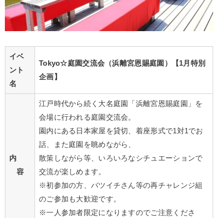
イベ
Tokyo☆庭園交流会（浜離宮
恩賜庭園
）【1月特別
ント
企画】
名
江戸時代から続く大名庭園「浜離宮恩賜庭園」を
会場に行われる庭園交流会。
園内にある日本家屋を貸切、着座形式で1対1でお
話、また庭園を眺めながら、
内
散策しながら等、いろいろなシチュエーションで
容
交流が楽しめます。
※初参加の方、バツイチさん等の再チャレンジ組
のご参加も大歓迎です。
※一人参加者限定になりますのでご注意くださ