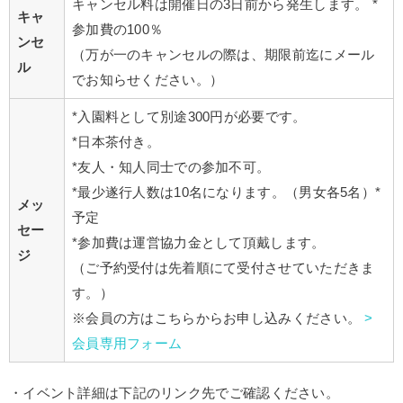
キャンセル料は開催日の3日前から発生します。 *
キャ
参加費の100％
ンセ
（万が一のキャンセルの際は、期限前迄にメール
ル
でお知らせください。）
*入園料として別途300円が必要です。
*日本茶付き。
*友人・知人同士での参加不可。
*最少遂行人数は10名になります。（男女各5名）*
メッ
予定
セー
*参加費は運営協力金として頂戴します。
ジ
（ご予約受付は先着順にて受付させていただきま
す。）
※会員の方はこちらからお申し込みください。
>
会員専用フォーム
・イベント詳細は下記のリンク先でご確認ください。