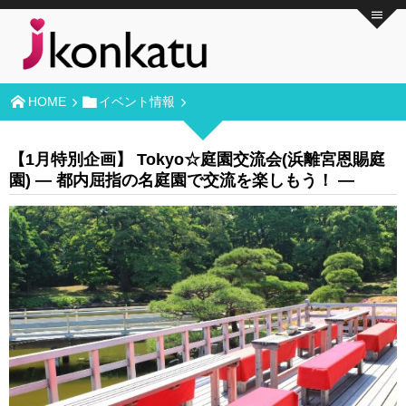
HOME
イベント情報
【1月特別企画】 Tokyo☆庭園交流会(浜離宮恩賜庭
園) ― 都内屈指の名庭園で交流を楽しもう！ ―