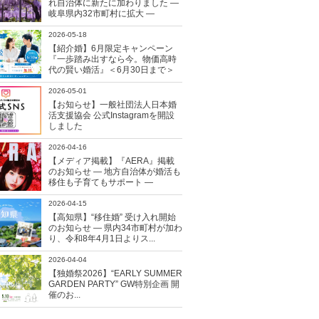
れ自治体に新たに加わりました ―
岐阜県内32市町村に拡大 ―
2026-05-18
【紹介婚】6月限定キャンペーン
『一歩踏み出すなら今。物価高時
代の賢い婚活』＜6月30日まで＞
2026-05-01
【お知らせ】一般社団法人日本婚
活支援協会 公式Instagramを開設
しました
2026-04-16
【メディア掲載】『AERA』掲載
のお知らせ ― 地方自治体が婚活も
移住も子育てもサポート ―
2026-04-15
【高知県】“移住婚” 受け入れ開始
のお知らせ ― 県内34市町村が加わ
り、令和8年4月1日よりス...
2026-04-04
【独婚祭2026】“EARLY SUMMER
GARDEN PARTY” GW特別企画 開
催のお...