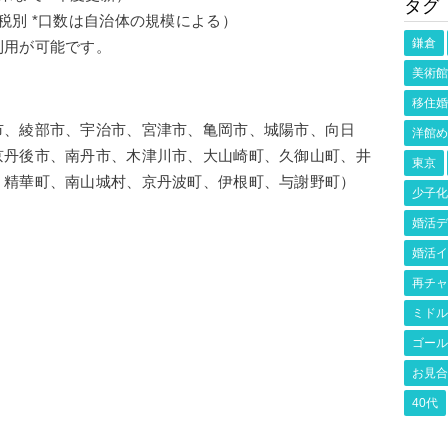
タグ
税別 *口数は自治体の規模による）
鎌倉
利用が可能です。
美術館
移住婚
市、綾部市、宇治市、宮津市、亀岡市、城陽市、向日
洋館め
京丹後市、南丹市、木津川市、大山崎町、久御山町、井
東京
、精華町、南山城村、京丹波町、伊根町、与謝野町）
少子化
婚活デ
婚活イ
再チャ
ミドル
ゴール
お見合
40代