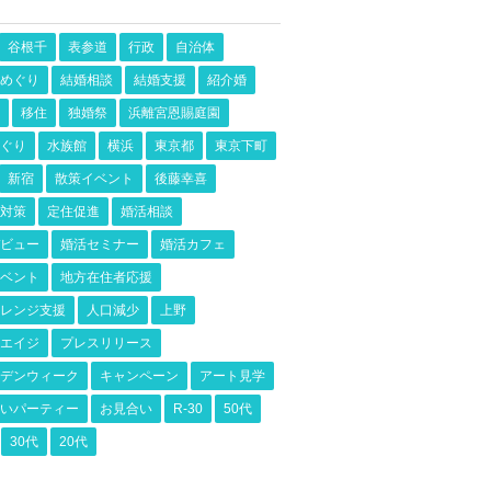
谷根千
表参道
行政
自治体
めぐり
結婚相談
結婚支援
紹介婚
移住
独婚祭
浜離宮恩賜庭園
ぐり
水族館
横浜
東京都
東京下町
新宿
散策イベント
後藤幸喜
対策
定住促進
婚活相談
ビュー
婚活セミナー
婚活カフェ
ベント
地方在住者応援
レンジ支援
人口減少
上野
エイジ
プレスリリース
デンウィーク
キャンペーン
アート見学
いパーティー
お見合い
R-30
50代
30代
20代