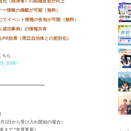
地元（独身者）の結婚意欲が向上
ナー情報の掲載が可能（無料）
Sにてイベント情報の告知が可能（無料）
（成功事例）の情報共有
るPR効果（周辺自治体との差別化）
こちら
023_1026/
村
（4月1日から受け入れ開始の場合）
末まで *年度更新）