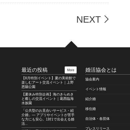
NEXT
最近の投稿
婚活協会とは
More
【8月特別イベント】夏の美術館で
協会案内
楽しむアート交流イベント｜上野
恩賜公園
イベント情報
【夏休み特別企画】海のきらめき
と癒しの交流イベント｜葛西臨海
紹介婚
水族園
移住婚
「公共型のお見合いサービス・紹
介婚」― アプリやイベントが苦手
自治体・各団体
な方にも安心。1対1で出会える婚
活...
プレスリリース