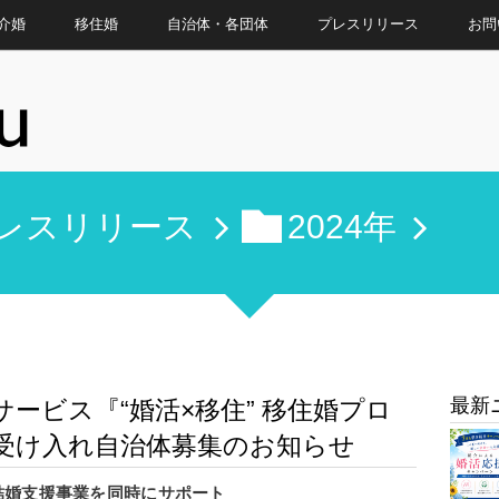
介婚
移住婚
自治体・各団体
プレスリリース
お問
レスリリース
2024年
最新
ービス『“婚活×移住” 移住婚プロ
受け入れ自治体募集のお知らせ
結婚支援事業を同時にサポート