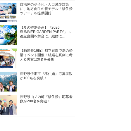
自治体の少子化・人口減少対策
に、地方創生の新モデル「移住婚
ツアー」を提供開始
【夏の特別企画】『2026
SUMMER GARDEN PARTY』 ～
都立庭園を舞台に、結婚に...
【独婚祭16th】都立庭園で夏の婚
活イベント開催！結婚を真剣に考
える男女120名を募集
長野県伊那市『移住婚』応募者数
が100名を突破！
長野県山ノ内町『移住婚』応募者
数が200名を突破！