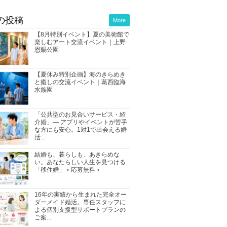
の投稿
More
【8月特別イベント】夏の美術館で
楽しむアート交流イベント｜上野
恩賜公園
【夏休み特別企画】海のきらめき
と癒しの交流イベント｜葛西臨海
水族園
「公共型のお見合いサービス・紹
介婚」― アプリやイベントが苦手
な方にも安心。1対1で出会える婚
活...
結婚も、暮らしも、あきらめな
い。あなたらしい人生を見つける
「移住婚」＜応募無料＞
16年の実績から生まれた完全オー
ダーメイド婚活。専任スタッフに
よる個別支援型サポートプランの
ご案...