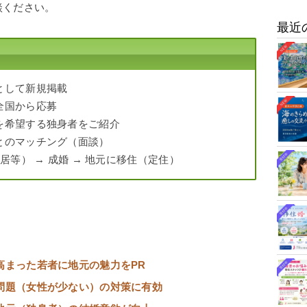
談ください。
最近
として新規掲載
全国から応募
婚を希望する独身者をご紹介
員とのマッチング（面談）
住居等） → 成婚 → 地元に移住（定住）
高まった若者に地元の魅力をPR
問題（女性が少ない）の対策に有効