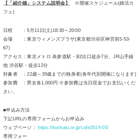
【「紹介婚」システム説明会】
※開催スケジュール(婚活カ
フェ)
日程 ：5月11日(土)18:30～20:00
会場 ：東京ウィメンズプラザ(東京都渋谷区神宮前5-53-
67)
アクセス：東京メトロ 表参道駅・B2出口徒歩7分、JR山手線
他 渋谷駅・徒歩12分
対象者 ：22歳～39歳までの独身者(各年代別開催になります)
参加費 ：男女各1,000円 ※参加費は当日現金でお支払いくだ
さい。
■申込み方法
下記URLの専用フォームからお申込み
ウェブページ：
https://konkatu.or.jp/cafe2019-05/
専用フォー