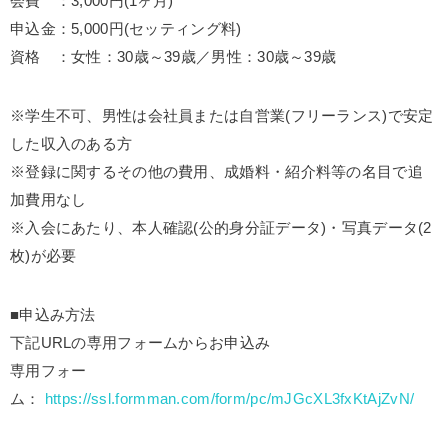
会費 ：3,000円(1ヶ月)
申込金：5,000円(セッティング料)
資格 ：女性：30歳～39歳／男性：30歳～39歳
※学生不可、男性は会社員または自営業(フリーランス)で安定
した収入のある方
※登録に関するその他の費用、成婚料・紹介料等の名目で追
加費用なし
※入会にあたり、本人確認(公的身分証データ)・写真データ(2
枚)が必要
■申込み方法
下記URLの専用フォームからお申込み
専用フォー
ム：
https://ssl.formman.com/form/pc/mJGcXL3fxKtAjZvN/