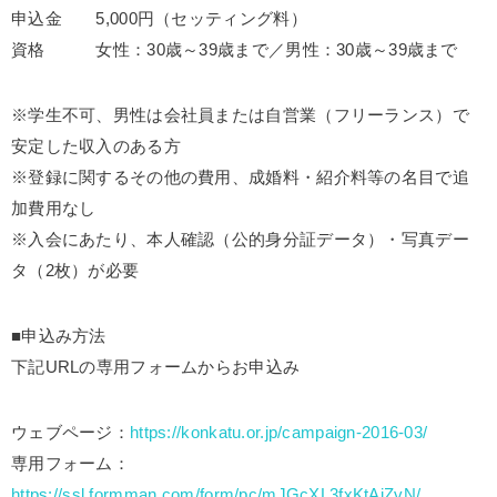
申込金 5,000円（セッティング料）
資格 女性：30歳～39歳まで／男性：30歳～39歳まで
※学生不可、男性は会社員または自営業（フリーランス）で
安定した収入のある方
※登録に関するその他の費用、成婚料・紹介料等の名目で追
加費用なし
※入会にあたり、本人確認（公的身分証データ）・写真デー
タ（2枚）が必要
■申込み方法
下記URLの専用フォームからお申込み
ウェブページ：
https://konkatu.or.jp/campaign-2016-03/
専用フォーム：
https://ssl.formman.com/form/pc/mJGcXL3fxKtAjZvN/