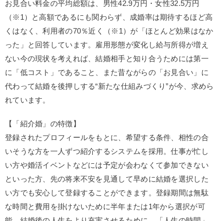
お見合い料金の平均総額は、男性42.9万円・女性32.5万円
（※1）と高額であるにも関わらず、成婚率は期待するほど高
くはなく、利用者の70％近く（※1）が「ほとんど効果はなか
った」と回答しています。雇用形態が変化し給与所得が増え
ない今の現状を考えれば、結婚相手と知り合うためには第一
に「低コスト」であること、また昔ながらの「お見合い」に
代わって結婚を後押しする“新たな仕組みづくり”が今、求めら
れています。
【「紹介婚」の特徴】
登録されたプロフィールをもとに、希望する条件、相性の合
いそうな方を一人ずつ紹介するシステムを採用。仕事が忙し
い方や婚活イベントなどには予定が会わなくて参加できない
といった方、先の将来不安を見通して早めに結婚を選択した
い方でも安心して登録することができます。登録期間は無駄
な時間と費用を掛けないために半年または1年から選択が可
能。結婚後の人生をより充実させるために、「人生の時間」