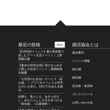
最近の投稿
婚活協会とは
More
【8月特別イベント】夏の美術館で
協会案内
楽しむアート交流イベント｜上野
恩賜公園
イベント情報
【夏休み特別企画】海のきらめき
と癒しの交流イベント｜葛西臨海
紹介婚
水族園
移住婚
「公共型のお見合いサービス・紹
介婚」― アプリやイベントが苦手
自治体・各団体
な方にも安心。1対1で出会える婚
活...
プレスリリース
結婚も、暮らしも、あきらめな
い。あなたらしい人生を見つける
お問い合わせ先
「移住婚」＜応募無料＞