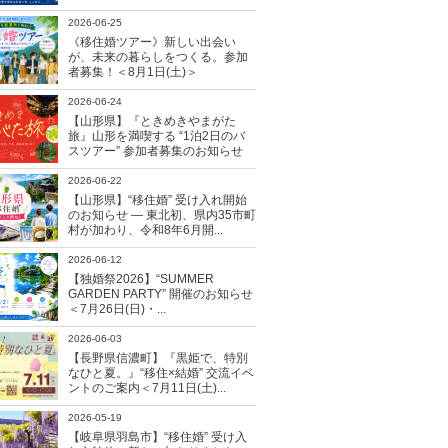
2026-06-25
《移住婚ツアー》新しい出会い
が、未来の暮らしをつくる。参加
者募集！＜8月1日(土)＞
2026-06-24
【山形県】『ときめきやまがた
旅』山形を満喫する “1泊2日のバ
スツアー” 参加者募集のお知らせ
2026-06-22
【山形県】“移住婚” 受け入れ開始
のお知らせ ― 東北初、県内35市町
村が加わり、令和8年6月開...
2026-06-12
【独婚祭2026】“SUMMER
GARDEN PARTY” 開催のお知らせ
＜7月26日(日)・...
2026-06-03
【長野県信濃町】『黒姫で、特別
なひと夏。』“移住×結婚” 交流イベ
ントのご案内＜7月11日(土)...
2026-05-19
【岐阜県羽島市】“移住婚” 受け入