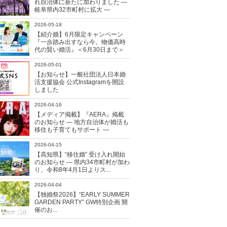
れ自治体に新たに加わりました ―
岐阜県内32市町村に拡大 ―
2026-05-18
【紹介婚】6月限定キャンペーン
『一歩踏み出すなら今。物価高時
代の賢い婚活』＜6月30日まで＞
2026-05-01
【お知らせ】一般社団法人日本婚
活支援協会 公式Instagramを開設
しました
2026-04-16
【メディア掲載】『AERA』掲載
のお知らせ ― 地方自治体が婚活も
移住も子育てもサポート ―
2026-04-15
【高知県】“移住婚” 受け入れ開始
のお知らせ ― 県内34市町村が加わ
り、令和8年4月1日よりス...
2026-04-04
【独婚祭2026】“EARLY SUMMER
GARDEN PARTY” GW特別企画 開
催のお...