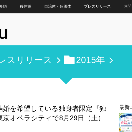
介婚
移住婚
自治体・各団体
プレスリリース
お問
レスリリース
2015年
最新
結婚を希望している独身者限定『独
r』～東京オペラシティで8月29日（土）