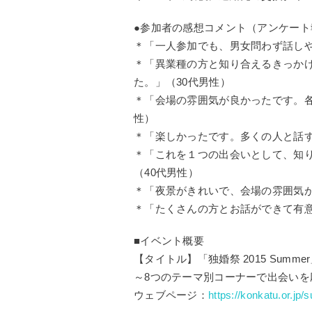
●参加者の感想コメント（アンケート
＊「一人参加でも、男女問わず話しや
＊「異業種の方と知り合えるきっか
た。」（30代男性）
＊「会場の雰囲気が良かったです。各
性）
＊「楽しかったです。多くの人と話す
＊「これを１つの出会いとして、知
（40代男性）
＊「夜景がきれいで、会場の雰囲気が
＊「たくさんの方とお話ができて有意
■イベント概要
【タイトル】「独婚祭 2015 Summe
～8つのテーマ別コーナーで出会いを
ウェブページ：
https://konkatu.or.jp