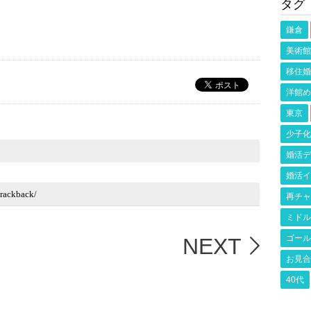
タグ
鎌倉
美術館
移住婚
洋館め
東京
少子化
婚活デ
婚活イ
再チャ
ミドル
ゴール
NEXT
お見合
40代