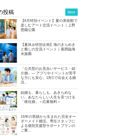
の投稿
More
【8月特別イベント】夏の美術館で
楽しむアート交流イベント｜上野
恩賜公園
【夏休み特別企画】海のきらめき
と癒しの交流イベント｜葛西臨海
水族園
「公共型のお見合いサービス・紹
介婚」― アプリやイベントが苦手
な方にも安心。1対1で出会える婚
活...
結婚も、暮らしも、あきらめな
い。あなたらしい人生を見つける
「移住婚」＜応募無料＞
16年の実績から生まれた完全オー
ダーメイド婚活。専任スタッフに
よる個別支援型サポートプランの
ご案...