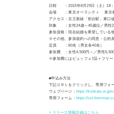
日程 ：2015年8月29日（土）18：3
会場 ：東京オペラシティ 東京都新宿
アクセス：京王新線「初台駅」東口徒
対象 ：女性24歳～45歳位／男性2
参加資格：現在結婚を希望している
※その他、参加規約への同意・公的
定員 ：80名（男女各40名）
参加費 ：女性4,500円～／男性5,
※参加費にはビュッフェ7品＋フリ
■申込み方法
下記ＵＲＬをクリックし、専用フォ
ウェブページ：
https://konkatu.or.jp
専用フォーム：
https://ssl.formman
> リリース情報詳細はこちら