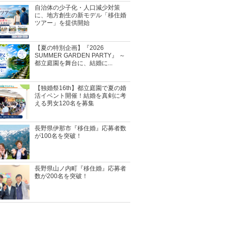
自治体の少子化・人口減少対策
に、地方創生の新モデル「移住婚
ツアー」を提供開始
【夏の特別企画】『2026
SUMMER GARDEN PARTY』 ～
都立庭園を舞台に、結婚に...
【独婚祭16th】都立庭園で夏の婚
活イベント開催！結婚を真剣に考
える男女120名を募集
長野県伊那市『移住婚』応募者数
が100名を突破！
長野県山ノ内町『移住婚』応募者
数が200名を突破！