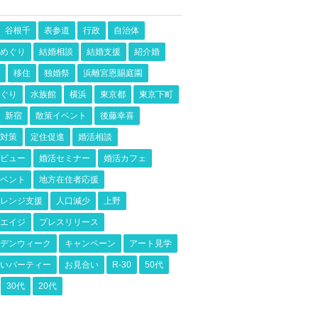
谷根千
表参道
行政
自治体
めぐり
結婚相談
結婚支援
紹介婚
移住
独婚祭
浜離宮恩賜庭園
ぐり
水族館
横浜
東京都
東京下町
新宿
散策イベント
後藤幸喜
対策
定住促進
婚活相談
ビュー
婚活セミナー
婚活カフェ
ベント
地方在住者応援
レンジ支援
人口減少
上野
エイジ
プレスリリース
デンウィーク
キャンペーン
アート見学
いパーティー
お見合い
R-30
50代
30代
20代