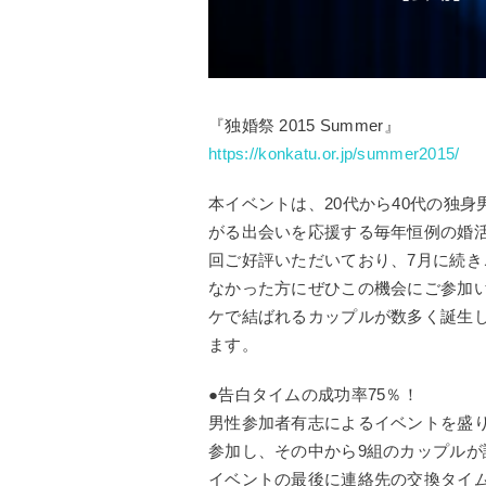
『独婚祭 2015 Summer』
https://konkatu.or.jp/summer2015/
本イベントは、20代から40代の独身
がる出会いを応援する毎年恒例の婚
回ご好評いただいており、7月に続き
なかった方にぜひこの機会にご参加
ケで結ばれるカップルが数多く誕生
ます。
●告白タイムの成功率75％！
男性参加者有志によるイベントを盛り
参加し、その中から9組のカップル
イベントの最後に連絡先の交換タイ