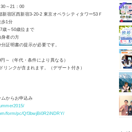
0～21：00
区西新宿3-20-2 東京オペラシティタワー53Ｆ
歩1分
7歳～50歳位まで
独身者の方
身分証明書の提示が必要です。
500円～（年代・条件により異なる）
ードリンクが含まれます。（デザート付き）
ームからお申込み
/summer2015/
.com/form/pc/Qf3bwjBi0R2iNDRY/