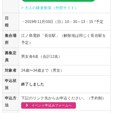
> 大人の鎌倉散策（外部サイト）
日
・2019年11月03日（日）10：30～13：15 *予定
程
集合場
江ノ島電鉄「長谷駅」（解散地は同じく長谷駅を
所
予定）
募集定
男女各6名（合計12名）
員
対象者
24歳〜34歳まで（男女）
申込状
終了しました
況
申込方
下記のリンク先からお申込ください。（予約制）
法
イベント申込みフォームへ