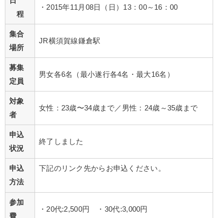
日
・2015年11月08日（日）13：00～16：00
程
集合
JR横須賀線鎌倉駅
場所
募集
男女各6名（最小遂行各4名・最大16名）
定員
対象
女性：23歳〜34歳まで／男性：24歳～35歳まで
者
申込
終了しました
状況
申込
下記のリンク先からお申込ください。
方法
参加
・20代:2,500円 ・30代:3,000円
費