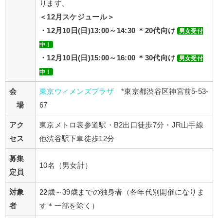
ります。
＜12月スケジュール＞
・12月10日(日)13:00～14:30 ＊20代向け
男女受付
中！
・12月10日(日)15:00～16:00 ＊30代向け
男女受付
中！
会
東京ウィメンズプラザ
*東京都渋谷区神宮前5-53-
場
67
アク
東京メトロ表参道駅・B2出口徒歩7分・JR山手線
セス
他渋谷駅下車徒歩12分
募集
10名（男女計）
定員
対象
22歳～39歳までの独身者（各年代別開催になりま
者
す＊一部を除く）