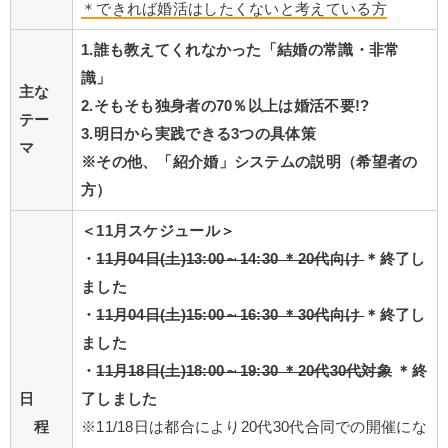
＊できれば婚活はしたくないと考えている方
1.誰も教えてくれなかった「結婚の常識・非常
識
」
主な
2.そもそも独身者の70％以上は婚活不要!?
テー
3.明日から実践できる3つの具体策
マ
※その他、「紹介婚」システムの説明（希望者の
方）
＜11月スケジュール＞
・
11月04日(土)13:00～14:30 ＊20代向け
＊終了し
ました
・
11月04日(土)15:00～16:30 ＊30代向け
＊終了し
ました
・
11月18日(土)18:00～19:30 ＊20代30代対象
＊終
日
了しました
程
※11/18日は都合により20代30代合同での開催にな