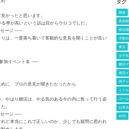
ため
タグ
鎌倉
て良かったと思います。
美術館
いる率が高いという話は目からウロコでした。
移住婚
セージ —–
よりは、一度落ち着いて客観的な意見を聞くことが良い
洋館め
東京
少子化
 参加イベント名 —–
婚活デ
婚活イ
再チャ
ために、プロの意見が聞きたかったから
ミドル
い、やはり婚活は、やる気のある今の内に焦って行う必
ゴール
きた。
お見合
セージ —–
40代
けれど本当にこれで正しいのか、少しでも疑問に思われ
お勧めします。