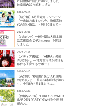
れ自治体に新たに加わりました ―
岐阜県内32市町村に拡大 ―
2026-05-18
【紹介婚】6月限定キャンペーン
『一歩踏み出すなら今。物価高時
代の賢い婚活』＜6月30日まで＞
2026-05-01
【お知らせ】一般社団法人日本婚
活支援協会 公式Instagramを開設
しました
2026-04-16
【メディア掲載】『AERA』掲載
のお知らせ ― 地方自治体が婚活も
移住も子育てもサポート ―
2026-04-15
【高知県】“移住婚” 受け入れ開始
のお知らせ ― 県内34市町村が加わ
り、令和8年4月1日よりス...
2026-04-04
【独婚祭2026】“EARLY SUMMER
GARDEN PARTY” GW特別企画 開
催のお...