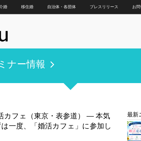
介婚
移住婚
自治体・各団体
プレスリリース
お問
ミナー情報
最新
活カフェ（東京・表参道） ― 本気
ずは一度、「婚活カフェ」に参加し