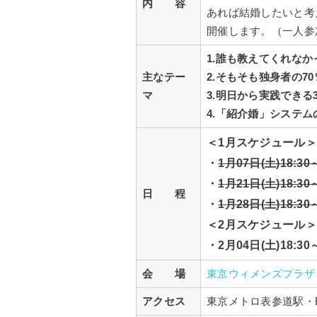
内 容
あれば結婚したいと考
開催します。（一人参
1.誰も教えてくれな
主なテー
2.そもそも独身者の7
マ
3.明日から実践できる
4.「紹介婚」システ
＜1月スケジュール＞
・
1月07日
(土)18:30
・
1月21日(土)18:30～
日 程
・
1月28日(土)
18:30
＜2月スケジュール＞
・2月04日(土)18:30
会 場
東京ウィメンズプラザ
アクセス
東京メトロ表参道駅・B