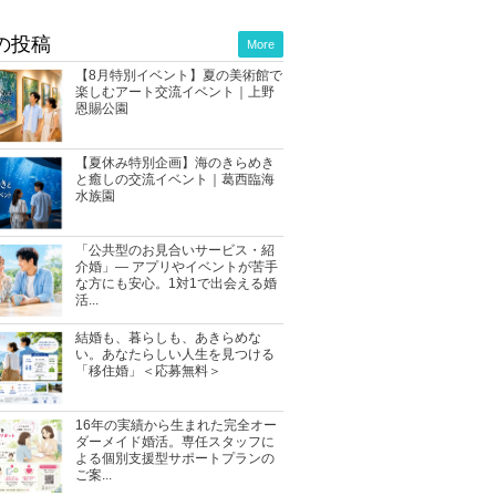
の投稿
More
【8月特別イベント】夏の美術館で
楽しむアート交流イベント｜上野
恩賜公園
【夏休み特別企画】海のきらめき
と癒しの交流イベント｜葛西臨海
水族園
「公共型のお見合いサービス・紹
介婚」― アプリやイベントが苦手
な方にも安心。1対1で出会える婚
活...
結婚も、暮らしも、あきらめな
い。あなたらしい人生を見つける
「移住婚」＜応募無料＞
16年の実績から生まれた完全オー
ダーメイド婚活。専任スタッフに
よる個別支援型サポートプランの
ご案...