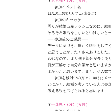
▼
東京都
・30代（女性）
—– 参加イベント名 —–
11/19(土)婚活カフェ(表参道)
—– 参加のキッカケ —–
周りが結婚出産ラッシュなのに、
結
そろそろ婚活をしないといけないと
—– 参加後のご感想 —–
データに基づき、細かく説明をして
と思うことが、たくさんありました
30代なので、
より焦る部分が多くあ
何が正解かは自分次第かと思います
よかったと思います。また、
少人数
—– 参加を検討中の方々に向けたメッ
とにかく、
結婚を考えている人は参
考える視を広げられると思います。
▼
千葉県・30代（女性）
—– 参加イベント名 —–