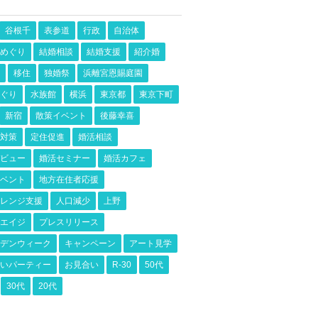
谷根千
表参道
行政
自治体
めぐり
結婚相談
結婚支援
紹介婚
移住
独婚祭
浜離宮恩賜庭園
ぐり
水族館
横浜
東京都
東京下町
新宿
散策イベント
後藤幸喜
対策
定住促進
婚活相談
ビュー
婚活セミナー
婚活カフェ
ベント
地方在住者応援
レンジ支援
人口減少
上野
エイジ
プレスリリース
デンウィーク
キャンペーン
アート見学
いパーティー
お見合い
R-30
50代
30代
20代