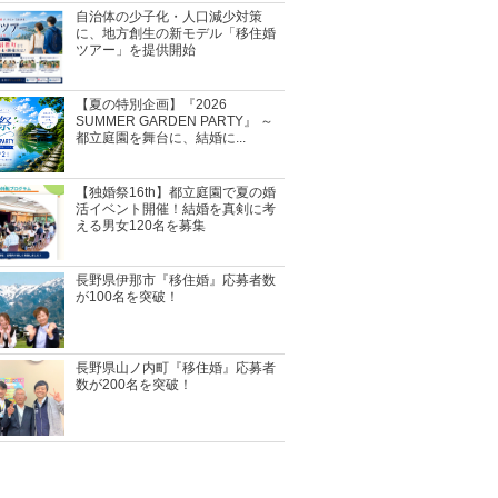
自治体の少子化・人口減少対策
に、地方創生の新モデル「移住婚
ツアー」を提供開始
【夏の特別企画】『2026
SUMMER GARDEN PARTY』 ～
都立庭園を舞台に、結婚に...
【独婚祭16th】都立庭園で夏の婚
活イベント開催！結婚を真剣に考
える男女120名を募集
長野県伊那市『移住婚』応募者数
が100名を突破！
長野県山ノ内町『移住婚』応募者
数が200名を突破！