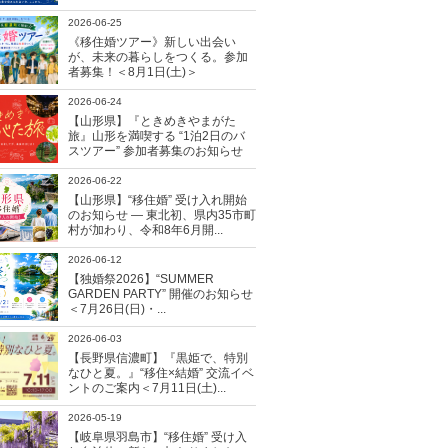
2026-06-25
《移住婚ツアー》新しい出会い
が、未来の暮らしをつくる。参加
者募集！＜8月1日(土)＞
2026-06-24
【山形県】『ときめきやまがた
旅』山形を満喫する “1泊2日のバ
スツアー” 参加者募集のお知らせ
2026-06-22
【山形県】“移住婚” 受け入れ開始
のお知らせ ― 東北初、県内35市町
村が加わり、令和8年6月開...
2026-06-12
【独婚祭2026】“SUMMER
GARDEN PARTY” 開催のお知らせ
＜7月26日(日)・...
2026-06-03
【長野県信濃町】『黒姫で、特別
なひと夏。』“移住×結婚” 交流イベ
ントのご案内＜7月11日(土)...
2026-05-19
【岐阜県羽島市】“移住婚” 受け入