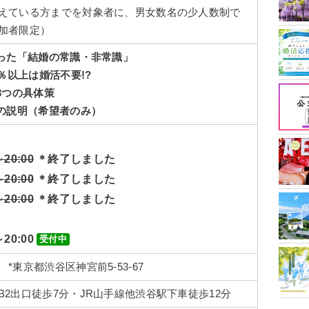
えている方までを対象者に、男女数名の少人数制で
加者限定）
かった「結婚の常識・非常識
」
0％以上は婚活不要!?
3つの具体策
ムの説明（希望者のみ）
～20:00
＊終了しました
20:00
＊終了しました
～20:00
＊終了しました
～20:00
受付中
*東京都渋谷区神宮前5-53-67
2出口徒歩7分・JR山手線他渋谷駅下車徒歩12分