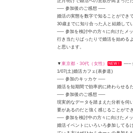
正月明けで婚活への意欲が高まった
—– 参加後のご感想 —–
婚活の実態を数字で知ることができ
30歳までに知り合った人と結婚して
—– 参加を検討中の方々に向けたメッ
行き当たりばったりで婚活を始める
と思います。
▼
東京都・30代（女性）
—–
NEW！
1/07(土)婚活カフェ(表参道)
—– 参加のキッカケ —–
婚活を短期間で効率的に終わらせる
—– 参加後のご感想 —–
現実的なデータを踏まえた分析を伺
要があるのだと強く感じることがで
—– 参加を検討中の方々に向けたメッ
婚活イベントにいろいろ参加してる
ている方はぜひセミナーへの参加を