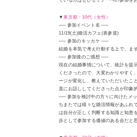
▼
東京都・30代（女性）
—– 参加イベント名 —–
11/19(土)婚活カフェ(表参道)
—– 参加のキッカケ —–
結婚を本気で考え行動する上で、
ま
—– 参加後のご感想 —–
現在の結婚事情について、統計を提
くださったので、
大変わかりやすく
ージが変化し、
教えていただいたこ
直にお話ししてくださった点が印象
—– 参加を検討中の方々に向けたメッ
ちまたでは様々な婚活情報があふれ
は自分が正しく判断する知識と知恵
歩として参加する価値のある会だと