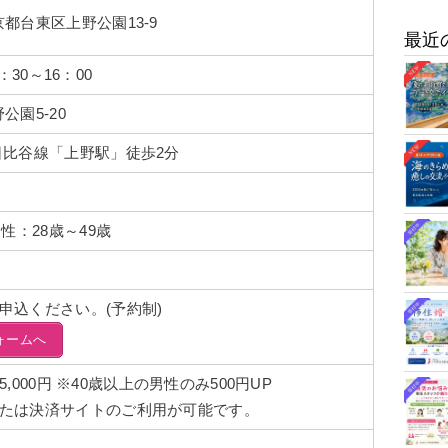
都台東区上野公園13-9
最近
3：30～16：00
公園5-20
日比谷線「上野駅」徒歩2分
性：28歳～49歳
申込ください。(予約制)
ォームへ
:5,000円 ※40歳以上の男性のみ500円UP
たは決済サイトのご利用が可能です。