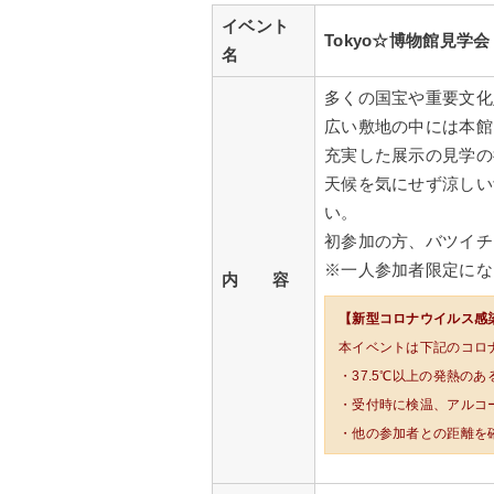
イベント
Tokyo☆博物館見学
名
多くの国宝や重要文化
広い敷地の中には本館
充実した展示の見学の
天候を気にせず涼しい
い。
初参加の方、バツイチ
※一人参加者限定にな
内 容
【新型コロナウイルス感
本イベントは下記のコロ
・37.5℃以上の発熱の
・受付時に検温、アルコ
・他の参加者との距離を