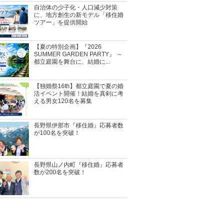
自治体の少子化・人口減少対策
に、地方創生の新モデル「移住婚
ツアー」を提供開始
【夏の特別企画】『2026
SUMMER GARDEN PARTY』 ～
都立庭園を舞台に、結婚に...
【独婚祭16th】都立庭園で夏の婚
活イベント開催！結婚を真剣に考
える男女120名を募集
長野県伊那市『移住婚』応募者数
が100名を突破！
長野県山ノ内町『移住婚』応募者
数が200名を突破！