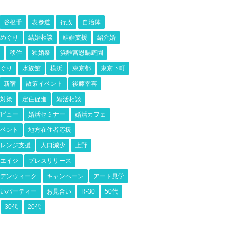
谷根千
表参道
行政
自治体
めぐり
結婚相談
結婚支援
紹介婚
移住
独婚祭
浜離宮恩賜庭園
ぐり
水族館
横浜
東京都
東京下町
新宿
散策イベント
後藤幸喜
対策
定住促進
婚活相談
ビュー
婚活セミナー
婚活カフェ
ベント
地方在住者応援
レンジ支援
人口減少
上野
エイジ
プレスリリース
デンウィーク
キャンペーン
アート見学
いパーティー
お見合い
R-30
50代
30代
20代