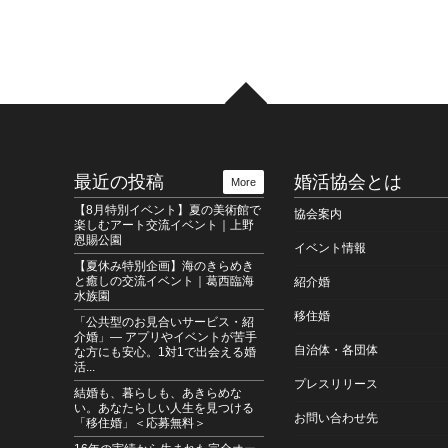
最近の投稿
婚活協会とは
More
【8月特別イベント】夏の美術館で
協会案内
楽しむアート交流イベント｜上野
恩賜公園
イベント情報
【夏休み特別企画】海のきらめき
と癒しの交流イベント｜葛西臨海
紹介婚
水族園
移住婚
「公共型のお見合いサービス・紹
介婚」― アプリやイベントが苦手
自治体・各団体
な方にも安心。1対1で出会える婚
活...
プレスリリース
結婚も、暮らしも、あきらめな
い。あなたらしい人生を見つける
お問い合わせ先
「移住婚」＜応募無料＞