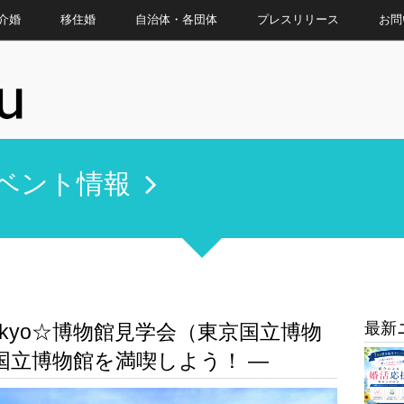
介婚
移住婚
自治体・各団体
プレスリリース
お問
ベント情報
最新
okyo☆博物館見学会（東京国立博物
国立博物館を満喫しよう！ ―