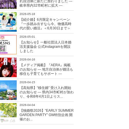
れ自治体に新たに加わりました ―
岐阜県内32市町村に拡大 ―
2026-05-18
【紹介婚】6月限定キャンペーン
『一歩踏み出すなら今。物価高時
代の賢い婚活』＜6月30日まで＞
2026-05-01
【お知らせ】一般社団法人日本婚
活支援協会 公式Instagramを開設
しました
2026-04-16
【メディア掲載】『AERA』掲載
のお知らせ ― 地方自治体が婚活も
移住も子育てもサポート ―
2026-04-15
【高知県】“移住婚” 受け入れ開始
のお知らせ ― 県内34市町村が加わ
り、令和8年4月1日よりス...
2026-04-04
【独婚祭2026】“EARLY SUMMER
GARDEN PARTY” GW特別企画 開
催のお...