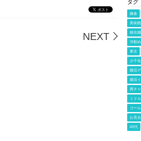
タグ
鎌倉
美術館
移住婚
NEXT
洋館め
東京
少子化
婚活デ
婚活イ
再チャ
ミドル
ゴール
お見合
40代