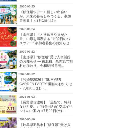
2026-06-25
《移住婚ツアー》新しい出会い
が、未来の暮らしをつくる。参加
者募集！＜8月1日(土)＞
2026-06-24
【山形県】『ときめきやまがた
旅』山形を満喫する “1泊2日のバ
スツアー” 参加者募集のお知らせ
2026-06-22
【山形県】“移住婚” 受け入れ開始
のお知らせ ― 東北初、県内35市町
村が加わり、令和8年6月開...
2026-06-12
【独婚祭2026】“SUMMER
GARDEN PARTY” 開催のお知らせ
＜7月26日(日)・...
2026-06-03
【長野県信濃町】『黒姫で、特別
なひと夏。』“移住×結婚” 交流イベ
ントのご案内＜7月11日(土)...
2026-05-19
【岐阜県羽島市】“移住婚” 受け入