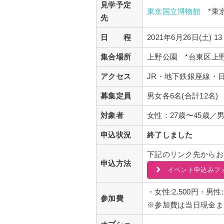
見学予定
東京国立博物館
*東京
先
日 程
2021年6月26日(土) 1
集合場所
上野公園 *台東区上野
アクセス
JR・地下鉄銀座線・
募集定員
男女各6名(合計12名)
対象者
女性：27歳〜45歳／男
申込状況
終了しました
下記のリンク先からお
申込方法
イベント申込みフ
・女性:2,500円・男性
参加費
※参加費は当日現金ま