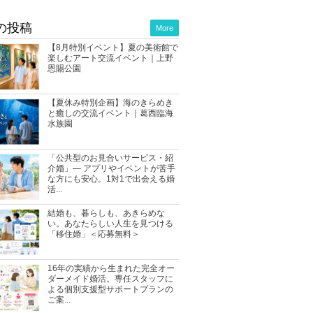
の投稿
More
【8月特別イベント】夏の美術館で
楽しむアート交流イベント｜上野
恩賜公園
【夏休み特別企画】海のきらめき
と癒しの交流イベント｜葛西臨海
水族園
「公共型のお見合いサービス・紹
介婚」― アプリやイベントが苦手
な方にも安心。1対1で出会える婚
活...
結婚も、暮らしも、あきらめな
い。あなたらしい人生を見つける
「移住婚」＜応募無料＞
16年の実績から生まれた完全オー
ダーメイド婚活。専任スタッフに
よる個別支援型サポートプランの
ご案...