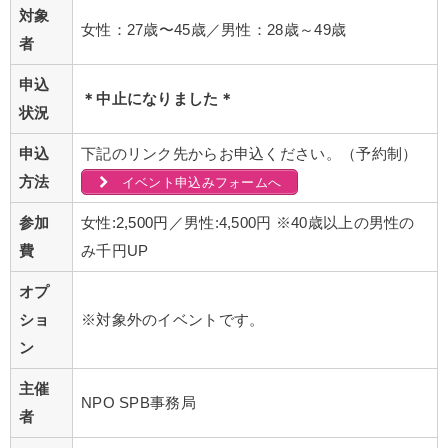
対象
女性：27歳〜45歳／男性：28歳～49歳
者
申込
＊中止になりました＊
状況
申込
下記のリンク先からお申込ください。（予約制）
方法
イベント申込みフォームへ
参加
女性
:2,500円／
男性:4,500円 ※40歳以上の男性の
費
み千円UP
オプ
ショ
※対象外のイベントです。
ン
主催
NPO SPB事務局
者