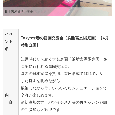
日本家屋貸切で開催
イベ
Tokyo☆春の庭園交流会（浜離宮
恩賜庭園
）【4月
ント
特別企画】
名
江戸時代から続く大名庭園「浜離宮恩賜庭園」を
会場に行われる庭園交流会。
園内の日本家屋を貸切、着座形式で1対1でお話、
また庭園を眺めながら、
散策しながら等、いろいろなシチュエーションで
内
交流が楽しめます。
容
※初参加の方、バツイチさん等の再チャレンジ組
のご参加も大歓迎です！