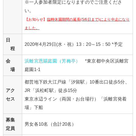
※一人参加者限定になりますのでご注意くださ
い。
【お知らせ】
臨時休園期間の延長(5/6日まで)により
中止になり
ました。
日
2020年4月29日(水・祝）13：20～15：50 *予定
程
会
浜離宮
恩賜庭園（芳梅亭）
*東京都中央区浜離宮
場
庭園1-1
都営地下鉄大江戸線「汐留駅」10番出口徒歩5分、
アク
JR「浜松町駅」徒歩15分
セス
東京水辺ライン（両国・お台場行）「浜離宮発着
場」下船
募集
男女各10名（合計20名）
定員