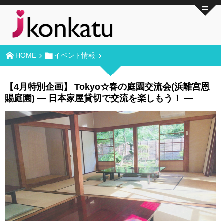
HOME
イベント情報
【4月特別企画】 Tokyo☆春の庭園交流会(浜離宮恩
賜庭園) ― 日本家屋貸切で交流を楽しもう！ ―