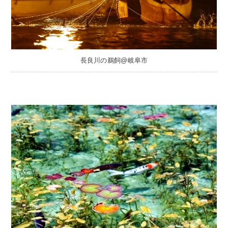
長良川の鵜飼@岐阜市