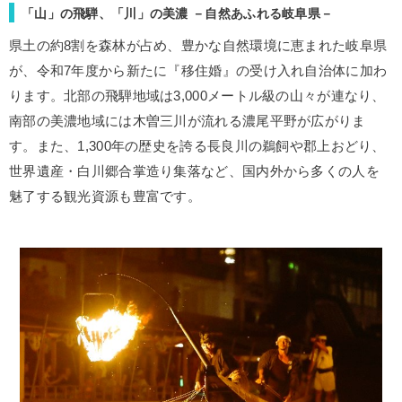
「山」の飛騨、「川」の美濃 －自然あふれる岐阜県－
県土の約8割を森林が占め、豊かな自然環境に恵まれた岐阜県
が、令和7年度から新たに『移住婚』の受け入れ自治体に加わ
ります。北部の飛騨地域は3,000メートル級の山々が連なり、
南部の美濃地域には木曽三川が流れる濃尾平野が広がりま
す。また、1,300年の歴史を誇る長良川の鵜飼や郡上おどり、
世界遺産・白川郷合掌造り集落など、国内外から多くの人を
魅了する観光資源も豊富です。