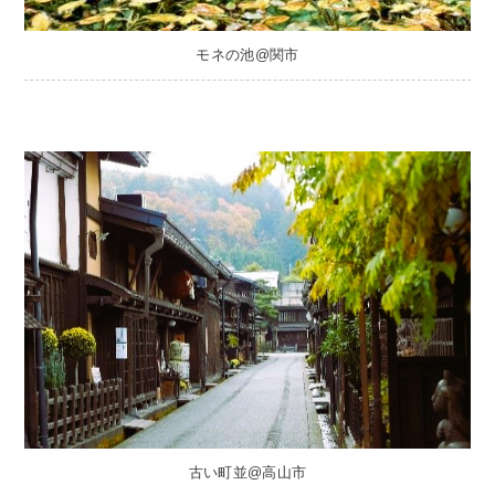
モネの池@関市
古い町並@高山市