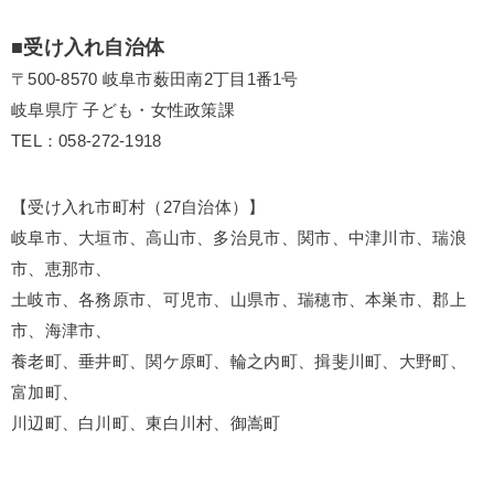
■受け入れ自治体
〒500-8570 岐阜市薮田南2丁目1番1号
岐阜県庁 子ども・女性政策課
TEL：058-272-1918
【受け入れ市町村（27自治体）】
岐阜市、大垣市、高山市、多治見市、関市、中津川市、瑞浪
市、恵那市、
土岐市、各務原市、可児市、山県市、瑞穂市、本巣市、郡上
市、海津市、
養老町、垂井町、関ケ原町、輪之内町、揖斐川町、大野町、
富加町、
川辺町、白川町、東白川村、御嵩町