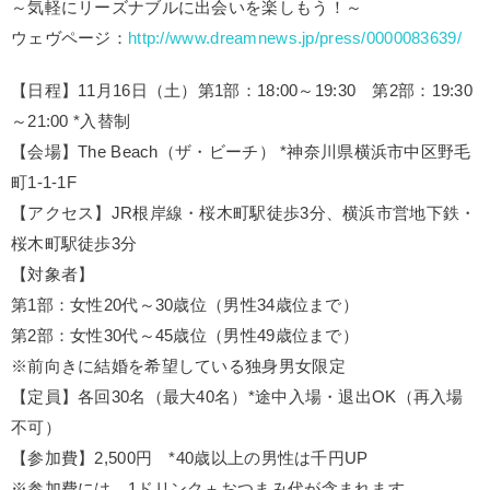
～気軽にリーズナブルに出会いを楽しもう！～
ウェヴページ：
http://www.dreamnews.jp/press/0000083639/
【日程】11月16日（土）第1部：18:00～19:30 第2部：19:30
～21:00 *入替制
【会場】The Beach（ザ・ビーチ） *神奈川県横浜市中区野毛
町1-1-1F
【アクセス】JR根岸線・桜木町駅徒歩3分、横浜市営地下鉄・
桜木町駅徒歩3分
【対象者】
第1部：女性20代～30歳位（男性34歳位まで）
第2部：女性30代～45歳位（男性49歳位まで）
※前向きに結婚を希望している独身男女限定
【定員】各回30名（最大40名）*途中入場・退出OK（再入場
不可）
【参加費】2,500円 *40歳以上の男性は千円UP
※参加費には、1ドリンク＋おつまみ代が含まれます。